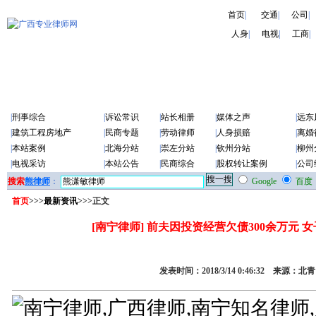
首页
|
交通
|
公司
|
人身
|
电视
|
工商
|
|
刑事综合
|
诉讼常识
|
站长相册
|
媒体之声
|
远东
|
建筑工程房地产
|
民商专题
|
劳动律师
|
人身损赔
|
离婚
|
本站案例
|
北海分站
|
崇左分站
|
钦州分站
|
柳州
|
电视采访
|
本站公告
|
民商综合
|
股权转让案例
|
公司
搜索
熊律师
：
Google
百度
首页
>>>
最新资讯
>>>正文
[南宁律师] 前夫因投资经营欠债300余万元 
发表时间：2018/3/14 0:46:32 来源：北