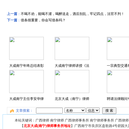
上一篇
：
不喝不劝，能喝不灌，喝醉送走，酒后别乱，牢记四点，法官不判！
下一篇
：
借条很重要，你会写借条吗？
远东风采
特色专题
大成南宁年终总结表彰
大成南宁律师讲授《法
一宗典型交通
大成南宁主任李安华律
北京大成（南宁）律师
聘请法律顾问专
文章搜索：
本站关键词：广西律师 南宁律师 广西律师事务所 南宁律师事务所 广西律师
【
北京大成(南宁)律师事务所地址
】广西
南宁市良庆区盘歌路4号碧园大厦