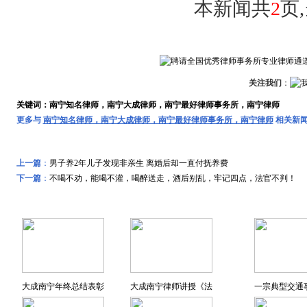
本新闻共
2
页
关注我们
：
关键词：南宁知名律师，南宁大成律师，南宁最好律师事务所，南宁律师
更多与
南宁知名律师，南宁大成律师，南宁最好律师事务所，南宁律师
相关新
上一篇
：
男子养2年儿子发现非亲生 离婚后却一直付抚养费
下一篇
：
不喝不劝，能喝不灌，喝醉送走，酒后别乱，牢记四点，法官不判！
远东风采
特色专题
大成南宁年终总结表彰
大成南宁律师讲授《法
一宗典型交通