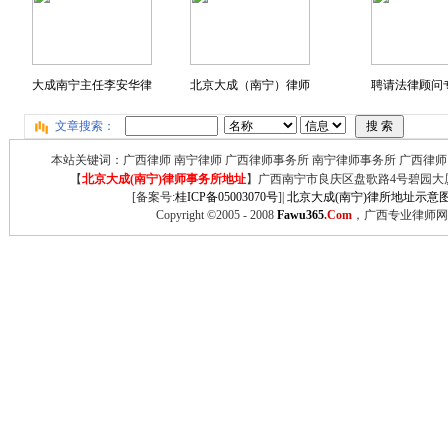
大成南宁主任李安华律
北京大成（南宁）律师
聘请法律顾问专
文章搜索：
本站关键词：广西律师 南宁律师 广西律师事务所 南宁律师事务所 广西律师
【
北京大成(南宁)律师事务所地址
】广西
南宁市良庆区盘歌路4号碧园大厦
[备案号:
桂ICP备05003070号
]|
北京大成(南宁)律所地址示意
Copyright ©2005 - 2008
Fawu365
.Com
，广西专业律师网,广西