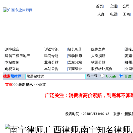
首页
|
交通
|
公司
|
人身
|
电视
|
工商
|
|
刑事综合
|
诉讼常识
|
站长相册
|
媒体之声
|
远东
|
建筑工程房地产
|
民商专题
|
劳动律师
|
人身损赔
|
离婚
|
本站案例
|
北海分站
|
崇左分站
|
钦州分站
|
柳州
|
电视采访
|
本站公告
|
民商综合
|
股权转让案例
|
公司
搜索
熊律师
：
Google
百度
首页
>>>
最新资讯
>>>正文
广泛关注：消费者高价索赔，到底算不算
发表时间：2018/3/13 0:02:43 来源： 新