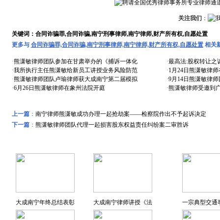
关注我们
：
关键词：合同诈骗罪,合同诈骗,南宁刑事律师,南宁律师,财产所有权,自愿处置
更多与
合同诈骗罪,合同诈骗,南宁刑事律师,南宁律师,财产所有权,自愿处置
相关
·
熊潇敏律师团队参加在甘肃举办的《捕诉一体化
·
最高法:股权转让之
·
我所执行主任熊潇敏给新员工讲授业务风险防范
·
1月24日熊潇敏律
·
熊潇敏律师团队卢瑜律师获大成南宁第二届模拟
·
9月14日熊潇敏律
·
6月26日熊潇敏律师在象州法院开庭
·
熊潇敏律师受邀到
上一篇
：
南宁律师熊潇敏成功办理一起抢劫案——检察院作出不予起诉决定
下一篇
：
熊潇敏律师团队代理一起损害股东权益责任纠纷案二审胜诉
远东风采
特色专题
大成南宁年终总结表彰
大成南宁律师讲授《法
一宗典型交通