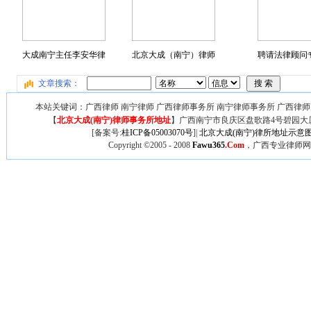
大成南宁主任李安华律
北京大成（南宁）律师
聘请法律顾问专
文章搜索：
本站关键词：广西律师 南宁律师 广西律师事务所 南宁律师事务所 广西律师
【
北京大成(南宁)律师事务所地址
】广西
南宁市良庆区盘歌路4号碧园大厦
[备案号:
桂ICP备05003070号
]|
北京大成(南宁)律所地址示意
Copyright ©2005 - 2008
Fawu365
.Com
，广西专业律师网,广西