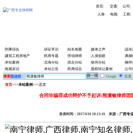
首页
|
交通
|
公司
|
人身
|
电视
|
工商
|
|
刑事综合
|
诉讼常识
|
站长相册
|
媒体之声
|
远东
|
建筑工程房地产
|
民商专题
|
劳动律师
|
人身损赔
|
离婚
|
本站案例
|
北海分站
|
崇左分站
|
钦州分站
|
柳州
|
电视采访
|
本站公告
|
民商综合
|
股权转让案例
|
公司
搜索
熊律师
：
Google
百度
首页
>>>
本站案例
>>>正文
合同诈骗罪成功辩护不予起诉:熊潇敏律师团
发表时间：2017/4/16 10:13:16 来源：
广西专