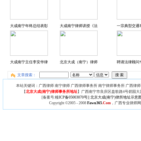
大成南宁年终总结表彰
大成南宁律师讲授《法
一宗典型交通
大成南宁主任李安华律
北京大成（南宁）律师
聘请法律顾问专
文章搜索：
本站关键词：广西律师 南宁律师 广西律师事务所 南宁律师事务所 广西律师
【
北京大成(南宁)律师事务所地址
】广西
南宁市良庆区盘歌路4号碧园大厦
[备案号:
桂ICP备05003070号
]|
北京大成(南宁)律所地址示意
Copyright ©2005 - 2008
Fawu365
.Com
，广西专业律师网,广西