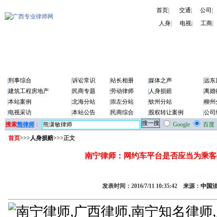
首页
|
交通
|
公司
|
人身
|
电视
|
工商
|
|
刑事综合
|
诉讼常识
|
站长相册
|
媒体之声
|
远东
|
建筑工程房地产
|
民商专题
|
劳动律师
|
人身损赔
|
离婚
|
本站案例
|
北海分站
|
崇左分站
|
钦州分站
|
柳州
|
电视采访
|
本站公告
|
民商综合
|
股权转让案例
|
公司
搜索
熊律师
：
Google
百度
首页
>>>
人身损赔
>>>正文
南宁律师：网约车平台是否应当为乘客
发表时间：2016/7/11 10:35:42 来源：
中国