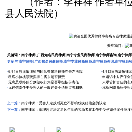
（作者：李祥祥 作者单位
县人民法院）
关注我们
：
关键词：南宁律师l,广西知名民商律师,南宁专业民商律师,南宁律师咨询,南宁律
更多与
南宁律师l,广西知名民商律师,南宁专业民商律师,南宁律师咨询,南宁律师
·
6月4日熊潇敏律师与团队曾繁科律师在崇左法院
·
4月12日熊潇敏律
·
租客小孩楼顶玩耍摔亡房东是否担责
·
申请诉中财产保全
·
无意思联络的分别侵权行为是否承担按份责任
·
未尽管护责任的市
·
无过错责任中受害人的一般过失不适用过失相抵
·
浅析网络商标侵权
上一篇
：
南宁律师：受害人定残后死亡不影响残疾赔偿金的认定
下一篇
：
南宁律师：审理超过法定退休年龄的劳动者在工作中受伤赔偿案件应注
远东风采
特色专题