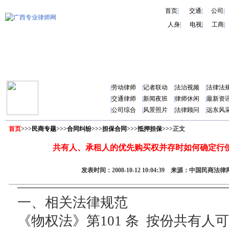
首页
|
交通
|
公司
|
人身
|
电视
|
工商
|
|
劳动律师
|
记者联动
|
法治视频
|
法律法
|
交通律师
|
新闻夜班
|
律师休闲
|
最新资
|
公司综合
|
风景照片
|
法律顾问
|
远东风
首页
>>>
民商专题
>>>
合同纠纷
>>>
担保合同
>>>
抵押担保
>>>正文
共有人、承租人的优先购买权并存时如何确定行
发表时间：2008-10-12 10:04:39 来源：中国民商
一、相关法律规范
《物权法》第101 条 按份共有人