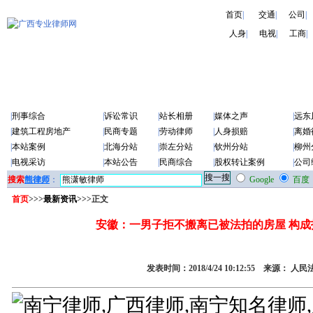
首页
|
交通
|
公司
|
人身
|
电视
|
工商
|
|
刑事综合
|
诉讼常识
|
站长相册
|
媒体之声
|
远东
|
建筑工程房地产
|
民商专题
|
劳动律师
|
人身损赔
|
离婚
|
本站案例
|
北海分站
|
崇左分站
|
钦州分站
|
柳州
|
电视采访
|
本站公告
|
民商综合
|
股权转让案例
|
公司
搜索
熊律师
：
Google
百度
首页
>>>
最新资讯
>>>正文
安徽：一男子拒不搬离已被法拍的房屋 构成
发表时间：2018/4/24 10:12:55 来源： 人