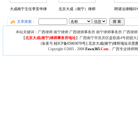
大成南宁主任李安华律
北京大成（南宁）律师
聘请法律顾问专
文章搜索：
本站关键词：广西律师 南宁律师 广西律师事务所 南宁律师事务所 广西律师
【
北京大成(南宁)律师事务所地址
】广西
南宁市良庆区盘歌路4号碧园大厦
[备案号:
桂ICP备05003070号
]|
北京大成(南宁)律所地址示意
Copyright ©2005 - 2008
Fawu365
.Com
，广西专业律师网,广西