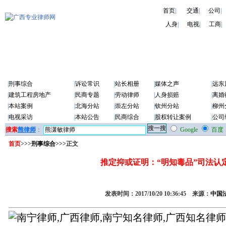
首页
|
交通
|
公司
|
人身
|
电视
|
工商
|
|
刑事综合
|
诉讼常识
|
站长相册
|
媒体之声
|
远东
|
建筑工程房地产
|
民商专题
|
劳动律师
|
人身损赔
|
离婚
|
本站案例
|
北海分站
|
崇左分站
|
钦州分站
|
柳州
|
电视采访
|
本站公告
|
民商综合
|
股权转让案例
|
公司
搜索
熊律师
：
Google
百度
首页
>>>
刑事综合
>>>正文
推定抑或证明：“明知毒品”司法认
发表时间：2017/10/20 10:36:45 来源：
中国