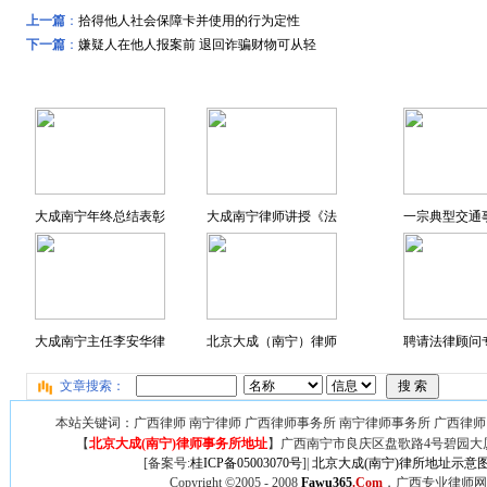
上一篇
：
拾得他人社会保障卡并使用的行为定性
下一篇
：
嫌疑人在他人报案前 退回诈骗财物可从轻
远东风采
特色专题
大成南宁年终总结表彰
大成南宁律师讲授《法
一宗典型交通
大成南宁主任李安华律
北京大成（南宁）律师
聘请法律顾问专
文章搜索：
本站关键词：广西律师 南宁律师 广西律师事务所 南宁律师事务所 广西律师
【
北京大成(南宁)律师事务所地址
】广西
南宁市良庆区盘歌路4号碧园大厦
[备案号:
桂ICP备05003070号
]|
北京大成(南宁)律所地址示意
Copyright ©2005 - 2008
Fawu365
.Com
，广西专业律师网,广西