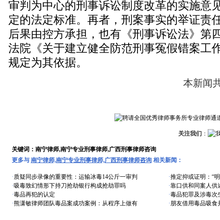
审判为中心的刑事诉讼制度改革的实施意
定的法定标准。再者，刑案事实的举证责
后果由控方承担，也有《刑事诉讼法》第
法院《关于建立健全防范刑事冤假错案工
规定为其依据。
本新闻
关注我们
：
关键词：南宁律师,南宁专业刑事律师,广西刑事律师咨询
更多与
南宁律师,南宁专业刑事律师,广西刑事律师咨询
相关新闻：
·
质疑同步录像的重要性：运输冰毒14公斤一审判
·
推定抑或证明：“明
·
吸毒致幻情形下持刀抢劫银行构成抢劫罪吗
·
靠口供和同案人供
·
毒品再犯的认定
·
毒品犯罪及涉毒次
·
熊潇敏律师团队毒品案成功案例：从程序上做有
·
朋友借用毒品吸食