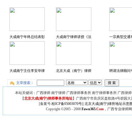
大成南宁年终总结表彰
大成南宁律师讲授《法
一宗典型交通
大成南宁主任李安华律
北京大成（南宁）律师
聘请法律顾问专
文章搜索：
本站关键词：广西律师 南宁律师 广西律师事务所 南宁律师事务所 广西律师
【
北京大成(南宁)律师事务所地址
】广西
南宁市良庆区盘歌路4号碧园大厦
[备案号:
桂ICP备05003070号
]|
北京大成(南宁)律所地址示意
Copyright ©2005 - 2008
Fawu365
.Com
，广西专业律师网,广西