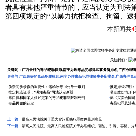
者具有其他严重情节的，应当认定为刑法
第四项规定的“以暴力抗拒检查、拘留、逮
本新闻共
4
关注我们
：
关键词：广西最好的毒品犯罪律师,南宁办理毒品犯罪律师事务所排名,广西办理
更多与
广西最好的毒品犯罪律师,南宁办理毒品犯罪律师事务所排名,广西办理毒
·
质疑同步录像的重要性：运输冰毒14公斤一审判
·
推定抑或证明：
·
推定抑或证明：“明知毒品”司法认定新辨
·
吸毒致幻情形下
·
靠口供和同案人供述定案的毒品犯罪应限制死刑
·
就《买卖合同司
·
毒品再犯的认定
·
毒品犯罪及涉毒
上一篇
：
最高人民法院关于重大贪污受贿犯罪案件量刑意见
下一篇
：
最高人民法院、最高人民检察院关于办理组织、强迫、引诱、容留、介
远东风采
特色专题