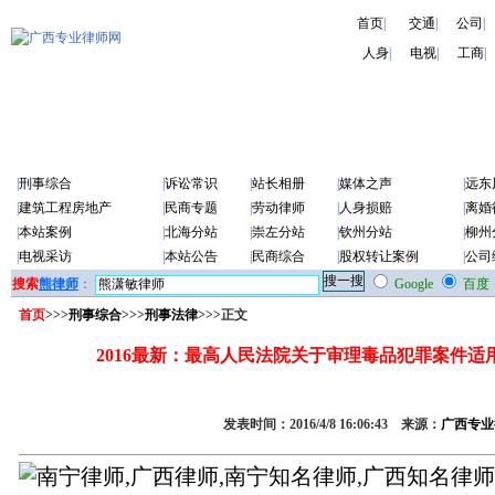
首页
|
交通
|
公司
|
人身
|
电视
|
工商
|
|
刑事综合
|
诉讼常识
|
站长相册
|
媒体之声
|
远东
|
建筑工程房地产
|
民商专题
|
劳动律师
|
人身损赔
|
离婚
|
本站案例
|
北海分站
|
崇左分站
|
钦州分站
|
柳州
|
电视采访
|
本站公告
|
民商综合
|
股权转让案例
|
公司
搜索
熊律师
：
Google
百度
首页
>>>
刑事综合
>>>
刑事法律
>>>正文
2016最新：最高人民法院关于审理毒品犯罪案件适
发表时间：2016/4/8 16:06:43 来源：
广西专业