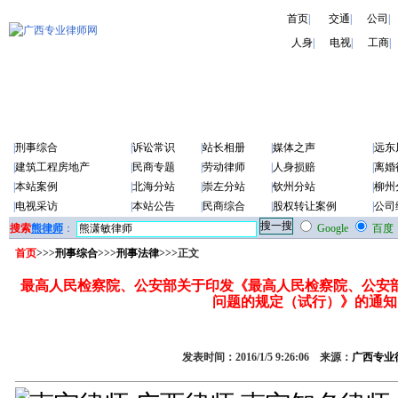
首页
|
交通
|
公司
|
人身
|
电视
|
工商
|
|
刑事综合
|
诉讼常识
|
站长相册
|
媒体之声
|
远东
|
建筑工程房地产
|
民商专题
|
劳动律师
|
人身损赔
|
离婚
|
本站案例
|
北海分站
|
崇左分站
|
钦州分站
|
柳州
|
电视采访
|
本站公告
|
民商综合
|
股权转让案例
|
公司
搜索
熊律师
：
Google
百度
首页
>>>
刑事综合
>>>
刑事法律
>>>正文
最高人民检察院、公安部关于印发《最高人民检察院、公安
问题的规定（试行）》的通知
发表时间：2016/1/5 9:26:06 来源：
广西专业