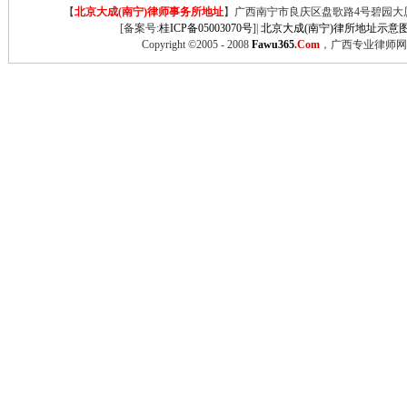
【
北京大成(南宁)律师事务所地址
】广西
南宁市良庆区盘歌路4号碧园大厦
[备案号:
桂ICP备05003070号
]|
北京大成(南宁)律所地址示意
Copyright ©2005 - 2008
Fawu365
.Com
，广西专业律师网,广西