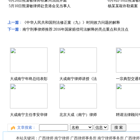
·
6月26日熊潇敏律师在象州法院开庭
·
6月9日-10日熊
·
5月10日熊潇敏律师赴贵港会见当事人
·
杨某某敲诈勒索案
上一篇
：
《中华人民共和国刑法修正案（九）》时间效力问题的解释
下一篇
：
南宁刑事律师推荐:2016年国家赔偿司法解释的亮点重点和关注点
远东风采
特色专题
大成南宁年终总结表彰
大成南宁律师讲授《法
一宗典型交通
大成南宁主任李安华律
北京大成（南宁）律师
聘请法律顾问专
文章搜索：
本站关键词：广西律师 南宁律师 广西律师事务所 南宁律师事务所 广西律师