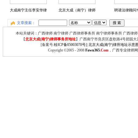
大成南宁主任李安华律
北京大成（南宁）律师
聘请法律顾问专
文章搜索：
本站关键词：广西律师 南宁律师 广西律师事务所 南宁律师事务所 广西律师
【
北京大成(南宁)律师事务所地址
】广西
南宁市良庆区盘歌路4号碧园大厦
[备案号:
桂ICP备05003070号
]|
北京大成(南宁)律所地址示意
Copyright ©2005 - 2008
Fawu365
.Com
，广西专业律师网,广西