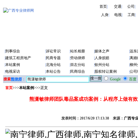
首页
|
交通
|
公司
|
人身
|
电视
|
工商
|
|
刑事综合
|
诉讼常识
|
站长相册
|
媒体之声
|
远东
|
建筑工程房地产
|
民商专题
|
劳动律师
|
人身损赔
|
离婚
|
本站案例
|
北海分站
|
崇左分站
|
钦州分站
|
柳州
|
电视采访
|
本站公告
|
民商综合
|
股权转让案例
|
公司
搜索
熊律师
：
Google
百度
首页
>>>
本站案例
>>>正文
熊潇敏律师团队毒品案成功案例：从程序上做有效
发表时间：2017/6/20 17:13:38 来源：
广西专