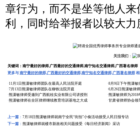
章行为，而不是坐等他人来
利，同时给举报者以较大力
关注我们
：
关键词：南宁最好的律师,广西最好的交通律师,南宁知名交通律师,广西著名律师
更多与
南宁最好的律师,广西最好的交通律师,南宁知名交通律师,广西著名律师
相
·
11月1日熊潇敏律师团队在最高人民法院开庭
·
8月9日下午熊潇
·
7月13日熊潇敏律师团队在柳铁法院开庭
·
6月26日熊潇敏律
·
熊潇敏律师受邀到广西航桂实业有限公司讲授刑
·
熊潇敏律师为201
·
熊潇敏律师在全区律师继续教育培训基地之大成
·
甘肃省律师协会领
上一篇
：
7月18日熊潇敏律师就南宁全民“街拍”小偷活动接受人民日报专访
下一篇
：
熊潇敏律师就楼市新政相关问题接受《每日经济新闻》采访
远东风采
特色专题