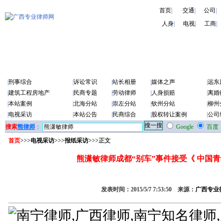
首页
|
交通
|
公司
|
人身
|
电视
|
工商
|
|
刑事综合
|
诉讼常识
|
站长相册
|
媒体之声
|
远东
|
建筑工程房地产
|
民商专题
|
劳动律师
|
人身损赔
|
离婚
|
本站案例
|
北海分站
|
崇左分站
|
钦州分站
|
柳州
|
电视采访
|
本站公告
|
民商综合
|
股权转让案例
|
公司
搜索
熊律师
：
Google
百度
首页
>>>
电视采访
>>>
报纸采访
>>>正文
熊潇敏律师成都“别车”事件接受《 中国青
发表时间：2015/5/7 7:53:50 来源：
广西专业