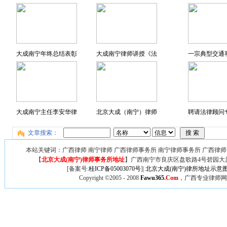
大成南宁年终总结表彰
大成南宁律师讲授《法
一宗典型交通
大成南宁主任李安华律
北京大成（南宁）律师
聘请法律顾问专
文章搜索：
本站关键词：广西律师 南宁律师 广西律师事务所 南宁律师事务所 广西律师
【
北京大成(南宁)律师事务所地址
】广西
南宁市良庆区盘歌路4号碧园大厦
[备案号:
桂ICP备05003070号
]|
北京大成(南宁)律所地址示意
Copyright ©2005 - 2008
Fawu365
.Com
，广西专业律师网,广西