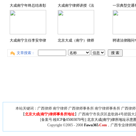
大成南宁年终总结表彰
大成南宁律师讲授《法
一宗典型交通
大成南宁主任李安华律
北京大成（南宁）律师
聘请法律顾问专
文章搜索：
本站关键词：广西律师 南宁律师 广西律师事务所 南宁律师事务所 广西律师
【
北京大成(南宁)律师事务所地址
】广西
南宁市良庆区盘歌路4号碧园大厦
[备案号:
桂ICP备05003070号
]|
北京大成(南宁)律所地址示意
Copyright ©2005 - 2008
Fawu365
.Com
，广西专业律师网,广西