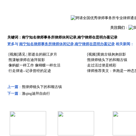
关注我们
：
关键词：南宁知名律师事务所律师休闲记录,南宁律师在昆明办案记录
更多与
南宁知名律师事务所律师休闲记录,南宁律师在昆明办案记录
相关新闻：
·
[视频]遇见 | 那逝去的丽江岁月
·
[视频]黄姚古镇匆匆掠影
·
熊潇敏律师在迪拜留影
·
熊律师镜头下的和顺古镇
·
像蚂蚁一样工作 像蝴蝶一样生活
·
走过活过便是精彩
·
行走律途--记录曾经的足迹
·
律师推荐美文：奔跑是一种态
上一篇
：
熊律师镜头下的和顺古镇
下一篇
：
激qing迪拜自由行
远东风采
特色专题