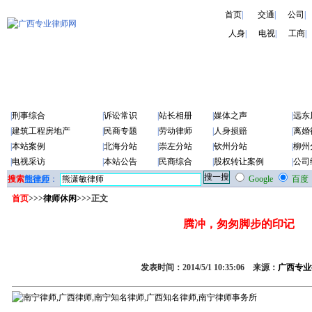
首页
|
交通
|
公司
|
人身
|
电视
|
工商
|
|
刑事综合
|
诉讼常识
|
站长相册
|
媒体之声
|
远东
|
建筑工程房地产
|
民商专题
|
劳动律师
|
人身损赔
|
离婚
|
本站案例
|
北海分站
|
崇左分站
|
钦州分站
|
柳州
|
电视采访
|
本站公告
|
民商综合
|
股权转让案例
|
公司
搜索
熊律师
：
Google
百度
首页
>>>
律师休闲
>>>正文
腾冲，匆匆脚步的印记
发表时间：2014/5/1 10:35:06 来源：
广西专业