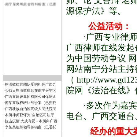
师、论 文答辩 老
·
张某借款纠纷专项法律服务（已
·
南宁某烤鸭店合同纠纷案（已委
源保护法》等。
公益活动：
·广西专业律师
广西律师在线发起
为中国劳动争议 网
网站南宁分站主持律
（ http://www
·
熊潇敏律师团队受聘担任广西九
院网《法治在线》
·
4月2日熊潇敏律师在南宁兴宁区
·
广西某建设集团有限公司保证金
·
庞某某股权转让纠纷案（已委托
·多次作为嘉宾
·
广西壮族自治区高级人民法院民
电台、广西交通台
·
本所律师获评为“自治区司法厅
·
抗击疫情 大成有爱－本所向广西
·
李某某组织领导传销案（已委托
经办的重大