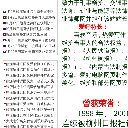
·
广西华桂畜牧饲料有限公司法律
------------------------------------
致力于刑事辩护、交通事
·
麻某受贿刑事法律专项服务（已
法务、矿业与能源等法律
·
宁某受贿案（已委托）
4月2日熊潇敏律师在南宁兴宁区
·
张某矿权承包经营合同纠纷（已
11月9日熊潇敏律师参加大成举办
业律师网并担任该站站长
·
邱某借款担保合同纠纷二审案（
10月17日熊潇敏律师在钦州钦南
爱好特长：
·
农某某非法占用农用地（已委托
10月10日熊潇敏律师赴防城港市
喜欢音乐 , 热爱写作
·
韦某某非法吸收公众存款(已委托
熊潇敏律师带队参加第三届“大
·
汤某职务侵占案(已委托)
9月25日熊潇敏律师在南宁西乡塘
维护当事人的合法权益，
·
陈某诈骗案（已委托）
9月23日熊潇敏、凌通律师在玉林
报》、《人民铁道报》、
·
广西某建设集团公司建筑工程合
9月20日熊潇敏律师团队赴天等县
·
南宁某医院刑事专项法律服务(已
报》、《柳州晚报》、《
·
广西某建筑工程集团公司建筑工
熊潇敏律师团队受聘担任广西九
报》）、《内蒙古法制报》
·
龙某某个人常年法律顾问服务（
熊潇敏律师团队参加在甘肃举办
多篇。爱好电脑网页制作
·
广西某投资有限公司专项非诉法
熊潇敏律师团队续聘担任广西家
·
黎某财产分割纠纷专项服务(已委
熊潇敏律师团队为一起公安人员
美化、维护和部分网页设
·
张某组织领导传销案（已委托）
我所执行主任熊潇敏给新员工讲
·
蒙某某股权转让合同纠纷案(已委
熊潇敏律师团队承办一宗非法占
·
黄某某人身损害赔偿纠纷案（已
熊潇敏律师团队卢瑜律师获大成
曾获荣誉：
·
梁某常年法律顾问服务(已委托)
熊潇敏律师受邀到广西航桂实业
·
广西某水利电业集团有限公司系
熊潇敏律师为2018年全区第一期
1998 年、 2
·
张某房屋买卖合同纠纷案（已委
熊潇敏律师在全区律师继续教育
·
南宁某商贸有限公司借贷合同纠
连续被柳州日报社
大成南宁所入职培训系列课程之
·
韦某抢劫案（二审，已委托）
熊潇敏律师团队受邀为南宁市邕