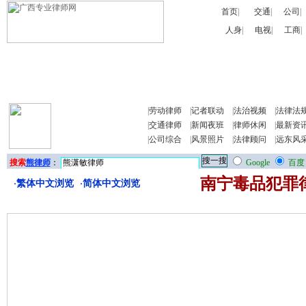
首页
|
交通
|
公司
|
人身
|
电视
|
工商
|
|
劳动律师
|
记者联动
|
法治视频
|
法律法
|
交通律师
|
新闻夜班
|
律师休闲
|
最新资
|
公司综合
|
风景照片
|
法律顾问
|
远东风
南宁毒品犯罪
繁体中文浏览
简体中文浏览
·
·