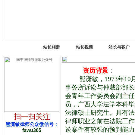
站长相册
站长视频
站长与客户
·
广西某建设集团有限公司保证金
·
庞某某股权转让纠纷案（已委托
·
李某某组织领导传销案（已委托
资历背景
：
·
李某某诈骗案（已委托）
熊潇敏，1973年1
·
广西卓誉机电有限公司法律顾问
事务所诉讼与仲裁部部长
·
广西某工程有限公司建设工程合
·
杨某公司变更登记纠纷案（已委
会青年工作委员会副主任
·
广西防城港某酒店租赁合同纠纷
员，广西大学法学本科毕
·
龙某合伙协议纠纷案（已委托）
·
南宁市某商贸有限公司投标专项
法律硕士研究生。具有法
扫一扫关注
·
农某建设工程合同纠纷案（已委
律师职业之前在法院工作
·
横县横州镇某村委合同专项（已
熊潇敏律师公众微信号：
讼案件有较强的预判能力
·
郑某刑事专项法律服务（已委托
fawu365