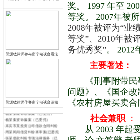
奖。 1997 年至
·
李某民间借贷纠纷案（已委托）
·
韦某民间借贷、破坏生产经营刑
等奖。 2007年
·
李某民间借贷纠纷案（已委托）
·
韦某民间借贷、破坏生产经营刑
2008年被评为“业
·
赵某销售假冒注册商标的商品案
·
北流市某矿场矿权延续专项法律
等奖”
、
2010年
·
卢某受贿案（已委托）
务优秀奖”
。
20
·
刘某股权转让纠纷案（已委托）
·
南宁市聚金投资有限公司常年法
熊潇敏律师参与南宁电视台看法
·
覃某抢劫二审案（已委托）
主要著述：
·
广西某某畜牧公司行政诉讼案（
·
覃某抢劫二审案（已委托）
《刑事附带民
·
赵某领导传销活动罪案(已委托)
·
南京某有限责任公司与广西某道
问题》、《国企改
·
陈某某房屋买卖合同纠纷案(已委
·
刘某华销售假冒注册商标的商品
《农村房屋买卖合
熊潇敏律师作客南宁电视台谈租
·
广西某建设集团公司申请破产债
·
李某租赁合同纠纷（已委托）
社会兼职
：
·
杨某某敲诈勒索案（已委托）
·
杨某集资诈骗案（已委托）
从 2003 
·
来宾市某投资公司借款合同纠纷
·
周某民间借贷纠纷再审案(已委托