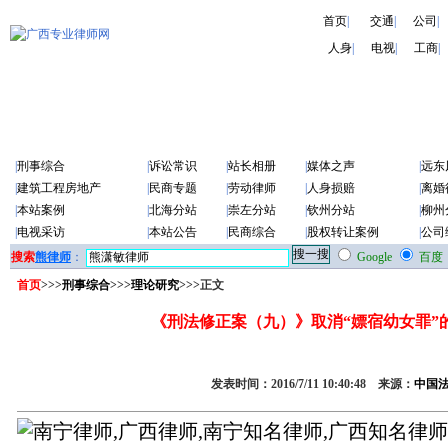
首页
|
交通
|
公司
|
人身
|
电视
|
工商
|
|
刑事综合
|
诉讼常识
|
站长相册
|
媒体之声
|
远东
|
建筑工程房地产
|
民商专题
|
劳动律师
|
人身损赔
|
离婚
|
本站案例
|
北海分站
|
崇左分站
|
钦州分站
|
柳州
|
电视采访
|
本站公告
|
民商综合
|
股权转让案例
|
公司
搜索
熊律师
：
Google
百度
首页
>>>
刑事综合
>>>
理论研究
>>>正文
《刑法修正案（九）》取消“嫖宿幼女罪”
发表时间：2016/7/11 10:40:48 来源：
中国