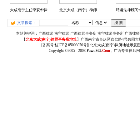
大成南宁主任李安华律
北京大成（南宁）律师
聘请法律顾问专
文章搜索：
本站关键词：广西律师 南宁律师 广西律师事务所 南宁律师事务所 广西律师
【
北京大成(南宁)律师事务所地址
】广西
南宁市良庆区盘歌路4号碧园大厦
[备案号:
桂ICP备05003070号
]|
北京大成(南宁)律所地址示意
Copyright ©2005 - 2008
Fawu365
.Com
，广西专业律师网,广西