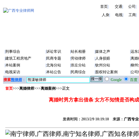
首页
|
交通
|
公司
|
人身
|
电视
|
工商
|
|
刑事综合
|
诉讼常识
|
站长相册
|
媒体之声
|
远东
|
建筑工程房地产
|
民商专题
|
劳动律师
|
人身损赔
|
离婚
|
本站案例
|
北海分站
|
崇左分站
|
钦州分站
|
柳州
|
电视采访
|
本站公告
|
民商综合
|
股权转让案例
|
公司
搜索
熊律师
：
Google
百度
首页
>>>
离婚律师
>>>
离婚案例
>>>正文
离婚时男方拿出借条 女方不知情是否构
发表时间：2013/2/9 10:19:10 来源：
广西专业