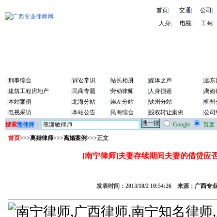
首页
|
交通
|
公司
|
人身
|
电视
|
工商
|
|
刑事综合
|
诉讼常识
|
站长相册
|
媒体之声
|
远东
|
建筑工程房地产
|
民商专题
|
劳动律师
|
人身损赔
|
离婚
|
本站案例
|
北海分站
|
崇左分站
|
钦州分站
|
柳州
|
电视采访
|
本站公告
|
民商综合
|
股权转让案例
|
公司
搜索
熊律师
：
Google
百度
首页
>>>
离婚律师
>>>
离婚案例
>>>正文
[南宁律师]夫妻存续期间夫妻的借贷应
发表时间：2013/10/2 10:54:26 来源：
广西专