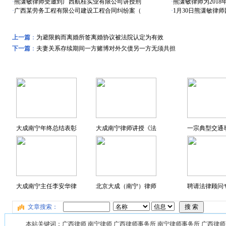
·
熊潇敏律师受邀到广西航桂实业有限公司讲授刑
·
熊潇敏律师为201
·
广西某劳务工程有限公司建设工程合同纠纷案（
·
1月30日熊潇敏律
上一篇
：
为避限购而离婚所签离婚协议被法院认定为有效
下一篇
：
夫妻关系存续期间一方赌博对外欠债另一方无须共担
远东风采
特色专题
大成南宁年终总结表彰
大成南宁律师讲授《法
一宗典型交通
大成南宁主任李安华律
北京大成（南宁）律师
聘请法律顾问专
文章搜索：
本站关键词：广西律师 南宁律师 广西律师事务所 南宁律师事务所 广西律师