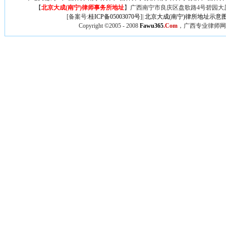
【
北京大成(南宁)律师事务所地址
】广西
南宁市良庆区盘歌路4号碧园大厦
[备案号:
桂ICP备05003070号
]|
北京大成(南宁)律所地址示意
Copyright ©2005 - 2008
Fawu365
.Com
，广西专业律师网,广西