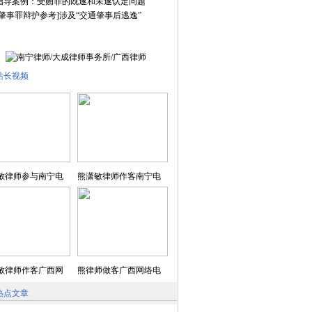
指导案例：受贿罪的既遂和未遂认定问题
通肇事罪辩护参考]涉及“交通肇事后逃逸”
站长视频
敏律师参与南宁电
熊潇敏律师作客南宁电
敏律师作客广西网
熊律师做客广西网络电
热点文章