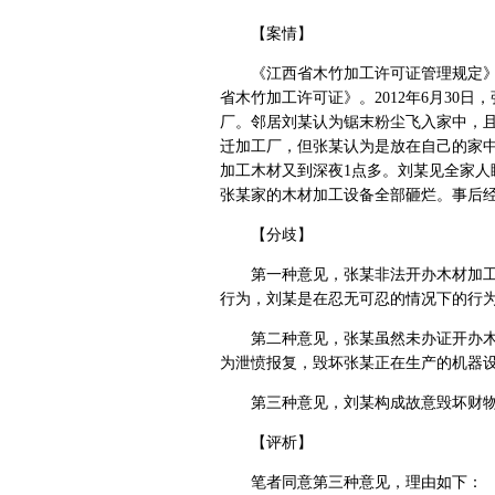
【案情】
《江西省木竹加工许可证管理规定》第
省木竹加工许可证》。2012年6月30
厂。邻居刘某认为锯末粉尘飞入家中，
迁加工厂，但张某认为是放在自己的家中，
加工木材又到深夜1点多。刘某见全家
张某家的木材加工设备全部砸烂。事后经鉴
【分歧】
第一种意见，张某非法开办木材加工厂
行为，刘某是在忍无可忍的情况下的行
第二种意见，张某虽然未办证开办木材
为泄愤报复，毁坏张某正在生产的机器
第三种意见，刘某构成故意毁坏财物
【评析】
笔者同意第三种意见，理由如下：