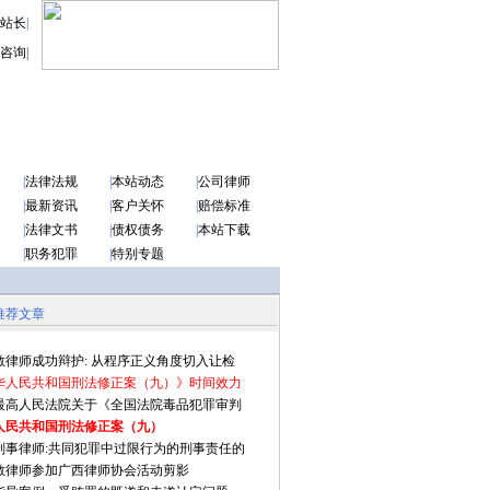
站长
|
咨询
|
|
法律法规
|
本站动态
|
公司律师
|
最新资讯
|
客户关怀
|
赔偿标准
|
法律文书
|
债权债务
|
本站下载
|
职务犯罪
|
特别专题
推荐文章
敏律师成功辩护: 从程序正义角度切入让检
华人民共和国刑法修正案（九）》时间效力
15最高人民法院关于《全国法院毒品犯罪审判
人民共和国刑法修正案（九）
刑事律师:共同犯罪中过限行为的刑事责任的
敏律师参加广西律师协会活动剪影