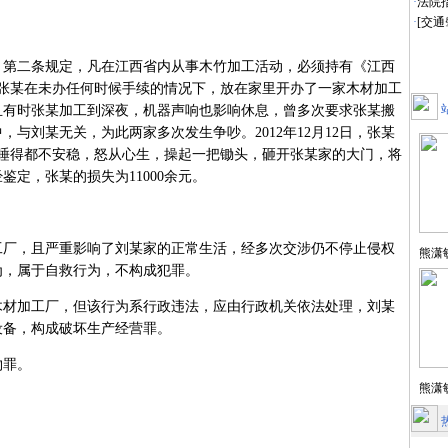
·
法院
·
[交
二条规定，凡在江西省内从事木竹加工活动，必须持有《江西
日，张某在未办任何时候手续的情况下，放在家里开办了一家木材加工
且有时张某加工到深夜，机器声响也影响休息，曾多次要求张某搬
与刘某无关，为此两家多次发生争吵。2012年12月12日，张某
人睡得都不安稳，怒从心生，操起一把锄头，砸开张某家的大门，将
定，张某的损失为11000余元。
，且严重影响了刘某家的正常生活，经多次交涉仍不停止侵权
熊潇
为，属于自救行为，不构成犯罪。
加工厂，但该行为系行政违法，应由行政机关依法处理，刘某
设备，构成破坏生产经营罪。
罪。
熊潇