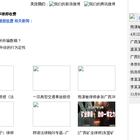
关注我们
：
事律师收费
律师收费
相关新闻：
·
熊潇
·
4月
的诈骗数额？
·
广西
外挂的行为定性
·
庞某
特色专题
·
广西
·
本所
·
抗击
·
李某
·
李某
·
11
讲授《法
一宗典型交通事故赔偿
熊潇敏律师参加广西38
宁）律师
聘请法律顾问专题--广
[广西矿业律师]东盟矿