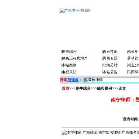
|
刑事综合
|
诉讼常识
|
站长相
|
建筑工程房地产
|
民商专题
|
劳动律
|
本站案例
|
北海分站
|
崇左分
|
电视采访
|
本站公告
|
民商综
搜索
熊律师
：
首页
>>>
刑事综合
>>>
经典案例
>>>正文
南宁律师：
发表时间：2