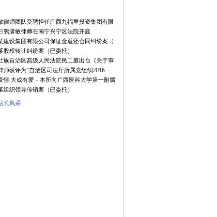
敏律师团队受聘担任广西九福里投资集团有限
2日熊潇敏律师在南宁兴宁区法院开庭
某建设集团有限公司保证金返还合同纠纷案（
某股权转让纠纷案（已委托）
壮族自治区高级人民法院民二庭出台《关于审
律师获评为“自治区司法厅所属党组织2016—
疫情 大成有爱－本所向广西医科大学第一附属
某组织领导传销案（已委托）
站长风采