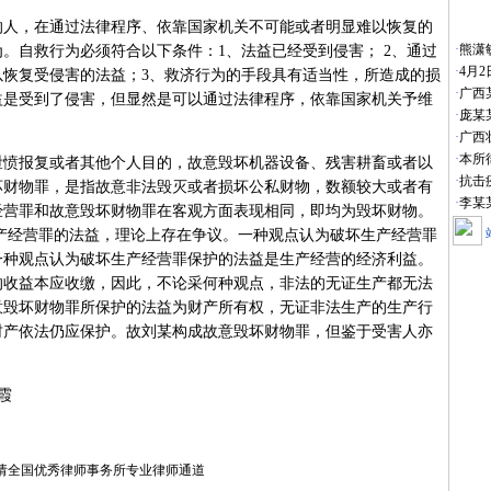
，在通过法律程序、依靠国家机关不可能或者明显难以恢复的
·
熊潇
。自救行为必须符合以下条件：1、法益已经受到侵害； 2、通过
·
4月
以恢复受侵害的法益；3、救济行为的手段具有适当性，所造成的损
·
广西
益是受到了侵害，但显然是可以通过法律程序，依靠国家机关予维
·
庞某
。
·
广西
·
本所
报复或者其他个人目的，故意毁坏机器设备、残害耕畜或者以
·
抗击
坏财物罪，是指故意非法毁灭或者损坏公私财物，数额较大或者有
·
李某
经营罪和故意毁坏财物罪在客观方面表现相同，即均为毁坏财物。
产经营罪的法益，理论上存在争议。一种观点认为破坏生产经营罪
一种观点认为破坏生产经营罪保护的法益是生产经营的经济利益。
的收益本应收缴，因此，不论采何种观点，非法的无证生产都无法
意毁坏财物罪所保护的法益为财产所有权，无证非法生产的生产行
财产依法仍应保护。故刘某构成故意毁坏财物罪，但鉴于受害人亦
霞