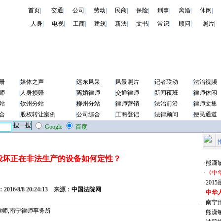
首页
|
交通
|
公司
|
劳动
|
民商
|
保险
|
刑事
|
离婚
|
休闲
|
人身
|
电视
|
工商
|
建筑
|
新法
|
文书
|
常识
|
顾问
|
照片|
册
|
媒体之声
|
远东风采
|
风景照片
|
记者联动
|
法治视频
师
|
人身损赔
|
离婚律师
|
交通律师
|
新闻夜班
|
律师休闲
站
|
钦州分站
|
柳州分站
|
律师营销
|
法治前沿
|
律师文集
合
|
股权转让案例
|
公司综合
|
工商登记
|
法律顾问
|
便民通道
Google
百度
毁坏正在非法生产的设备如何定性？
·
熊潇
·
《中
·
20
016/8/8 20:24:13 来源：
中国法院网
·
中华
·
南宁
·
熊潇