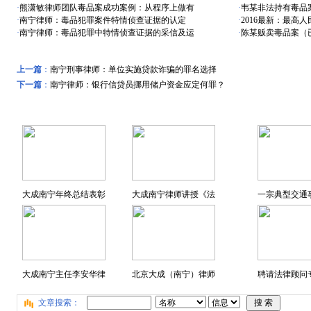
·
熊潇敏律师团队毒品案成功案例：从程序上做有
·
韦某非法持有毒品案
·
南宁律师：毒品犯罪案件特情侦查证据的认定
·
2016最新：最高
·
南宁律师：毒品犯罪中特情侦查证据的采信及运
·
陈某贩卖毒品案（
上一篇
：
南宁刑事律师：单位实施贷款诈骗的罪名选择
下一篇
：
南宁律师：银行信贷员挪用储户资金应定何罪？
远东风采
特色专题
大成南宁年终总结表彰
大成南宁律师讲授《法
一宗典型交通
大成南宁主任李安华律
北京大成（南宁）律师
聘请法律顾问专
文章搜索：