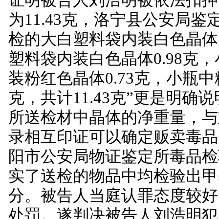
证明被告人刘浩明被依法扣押
为11.43克，洛宁县公安局鉴
检的大白塑料袋内装白色晶体7
塑料袋内装白色晶体0.98克
装粉红色晶体0.73克，小瓶中粉
克，共计11.43克”更是明确说明
所送检材中晶体的净重量，与
录相互印证可以确定贩卖毒品
阳市公安局物证鉴定所毒品检
实了送检的物品中均检验出甲
分。被告人当庭认罪态度较好
处罚。遂判决被告人刘浩明犯