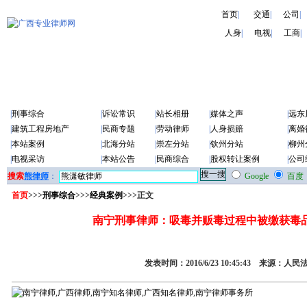
首页
|
交通
|
公司
|
人身
|
电视
|
工商
|
|
刑事综合
|
诉讼常识
|
站长相册
|
媒体之声
|
远东
|
建筑工程房地产
|
民商专题
|
劳动律师
|
人身损赔
|
离婚
|
本站案例
|
北海分站
|
崇左分站
|
钦州分站
|
柳州
|
电视采访
|
本站公告
|
民商综合
|
股权转让案例
|
公司
搜索
熊律师
：
Google
百度
首页
>>>
刑事综合
>>>
经典案例
>>>正文
南宁刑事律师：吸毒并贩毒过程中被缴获毒
发表时间：2016/6/23 10:45:43 来源：人