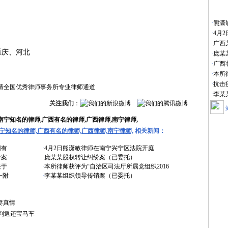
·
熊潇
·
4月
·
广西
庆、河北
·
庞某
·
广西
·
本所
·
抗击
·
李某
关注我们
：
南宁知名的律师,广西有名的律师,广西律师,南宁律师,
宁知名的律师,广西有名的律师,广西律师,南宁律师,
相关新闻：
团有
·
4月2日熊潇敏律师在南宁兴宁区法院开庭
纷案
·
庞某某股权转让纠纷案（已委托）
关于
·
本所律师获评为“自治区司法厅所属党组织2016
一附
·
李某某组织领导传销案（已委托）
妻真情
判返还宝马车
特色专题