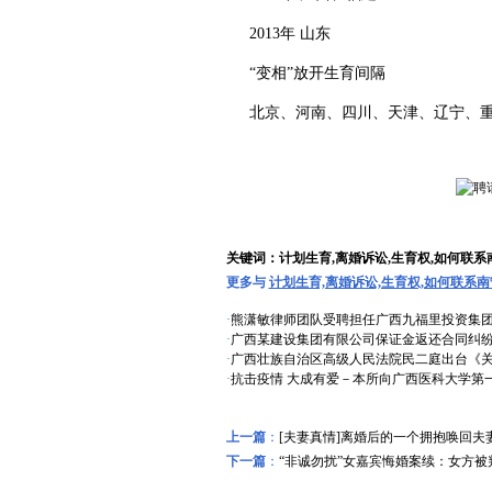
2013年 山东
“变相”放开生育间隔
北京、河南、四川、天津、辽宁、重
关键词：计划生育,离婚诉讼,生育权,如何联系
更多与
计划生育,离婚诉讼,生育权,如何联系南
·
熊潇敏律师团队受聘担任广西九福里投资集
·
广西某建设集团有限公司保证金返还合同纠
·
广西壮族自治区高级人民法院民二庭出台《
·
抗击疫情 大成有爱－本所向广西医科大学第
上一篇
：
[夫妻真情]离婚后的一个拥抱唤回夫
下一篇
：
“非诚勿扰”女嘉宾悔婚案续：女方被
远东风采