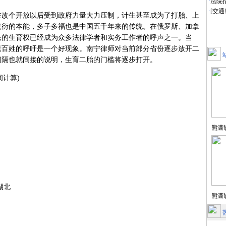
·
法院
·
[交
在改个开放以后受到政府力量大力压制，计生甚至成为了打胎、上
繁衍的本能，多子多福也是中国五千年来的传统。在俄罗斯、加拿
民的生育权已经成为众多法律学者和实务工作者的呼声之一。当
老百姓的呼吁是一个好现象。南宁律师对当前部分省份逐步放开二
间隔也就间接的说明，生育二胎的门槛将逐步打开。
计算)
熊潇
湖北
熊潇