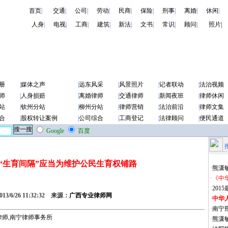
首页
|
交通
|
公司
|
劳动
|
民商
|
保险
|
刑事
|
离婚
|
休闲
|
人身
|
电视
|
工商
|
建筑
|
新法
|
文书
|
常识
|
顾问
|
照片|
册
|
媒体之声
|
远东风采
|
风景照片
|
记者联动
|
法治视频
师
|
人身损赔
|
离婚律师
|
交通律师
|
新闻夜班
|
律师休闲
站
|
钦州分站
|
柳州分站
|
律师营销
|
法治前沿
|
律师文集
合
|
股权转让案例
|
公司综合
|
工商登记
|
法律顾问
|
便民通道
Google
百度
“生育间隔”应当为维护公民生育权铺路
·
熊潇
·
《中
·
20
3/6/26 11:32:32 来源：
广西专业律师网
·
中华
·
南宁
·
熊潇