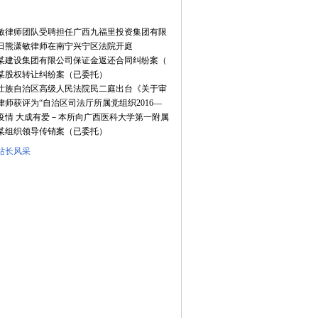
敏律师团队受聘担任广西九福里投资集团有限
2日熊潇敏律师在南宁兴宁区法院开庭
某建设集团有限公司保证金返还合同纠纷案（
某股权转让纠纷案（已委托）
壮族自治区高级人民法院民二庭出台《关于审
律师获评为“自治区司法厅所属党组织2016—
疫情 大成有爱－本所向广西医科大学第一附属
某组织领导传销案（已委托）
站长风采