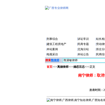
|
刑事综合
|
诉讼常识
|
站长相
|
建筑工程房地产
|
民商专题
|
劳动律
|
本站案例
|
北海分站
|
崇左分
|
电视采访
|
本站公告
|
民商综
搜索
熊律师
：
首页
>>>
离婚律师
>>>
婚恋百态
>>>正文
南宁律师：取消
发表时间：201