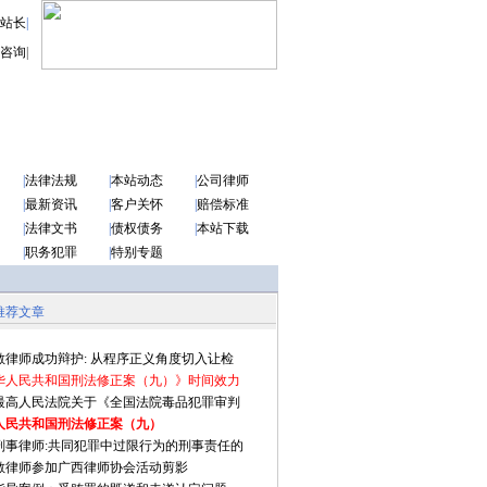
站长
|
咨询
|
|
法律法规
|
本站动态
|
公司律师
|
最新资讯
|
客户关怀
|
赔偿标准
|
法律文书
|
债权债务
|
本站下载
|
职务犯罪
|
特别专题
推荐文章
敏律师成功辩护: 从程序正义角度切入让检
华人民共和国刑法修正案（九）》时间效力
15最高人民法院关于《全国法院毒品犯罪审判
人民共和国刑法修正案（九）
刑事律师:共同犯罪中过限行为的刑事责任的
敏律师参加广西律师协会活动剪影