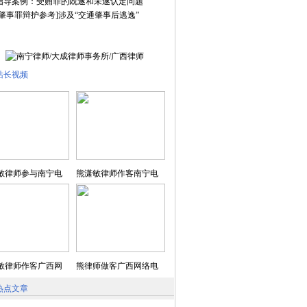
指导案例：受贿罪的既遂和未遂认定问题
通肇事罪辩护参考]涉及“交通肇事后逃逸”
站长视频
敏律师参与南宁电
熊潇敏律师作客南宁电
敏律师作客广西网
熊律师做客广西网络电
热点文章