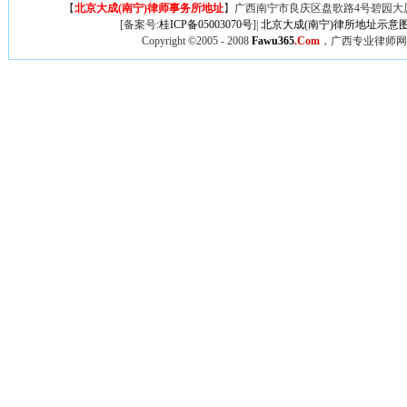
【
北京大成(南宁)律师事务所地址
】广西
南宁市良庆区盘歌路4号碧园大厦
[备案号:
桂ICP备05003070号
]|
北京大成(南宁)律所地址示意
Copyright ©2005 - 2008
Fawu365
.Com
，广西专业律师网,广西