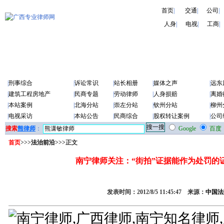
首页
|
交通
|
公司
|
人身
|
电视
|
工商
|
|
刑事综合
|
诉讼常识
|
站长相册
|
媒体之声
|
远东
|
建筑工程房地产
|
民商专题
|
劳动律师
|
人身损赔
|
离婚
|
本站案例
|
北海分站
|
崇左分站
|
钦州分站
|
柳州
|
电视采访
|
本站公告
|
民商综合
|
股权转让案例
|
公司
搜索
熊律师
：
Google
百度
首页
>>>
法治前沿
>>>正文
南宁律师关注：“街拍”证据能作为处罚的
发表时间：2012/8/5 11:45:47 来源：
中国法