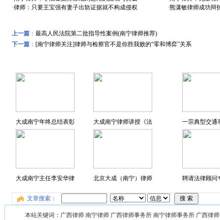
·
律师：只要王宝强有妻子出轨证据就不构成侵权
·
熊潇敏律师成功辩护
上一篇
：
最高人民法院第二批指导性案例(南宁律师推荐)
下一篇
：
[南宁律师关注]律师与检察官不是你胜我败的“零和博弈”关系
远东风采
特色专题
大成南宁年终总结表彰
大成南宁律师讲授《法
一宗典型交通
大成南宁主任李安华律
北京大成（南宁）律师
聘请法律顾问专
文章搜索：
本站关键词：广西律师 南宁律师 广西律师事务所 南宁律师事务所 广西律师