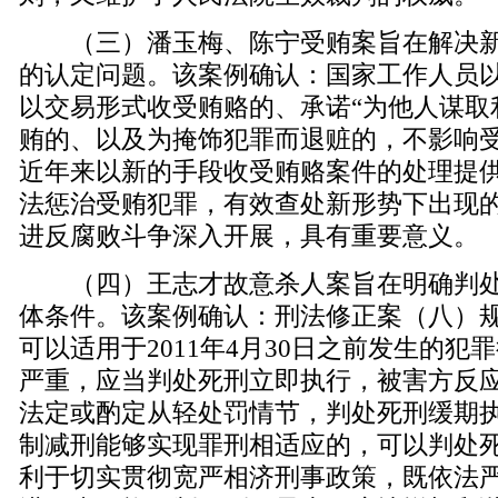
（三）潘玉梅、陈宁受贿案旨在解决新
的认定问题。该案例确认：国家工作人员以
以交易形式收受贿赂的、承诺“为他人谋取
贿的、以及为掩饰犯罪而退赃的，不影响
近年来以新的手段收受贿赂案件的处理提
法惩治受贿犯罪，有效查处新形势下出现
进反腐败斗争深入开展，具有重要意义。
（四）王志才故意杀人案旨在明确判处
体条件。该案例确认：刑法修正案（八）
可以适用于2011年4月30日之前发生的犯
严重，应当判处死刑立即执行，被害方反
法定或酌定从轻处罚情节，判处死刑缓期
制减刑能够实现罪刑相适应的，可以判处
利于切实贯彻宽严相济刑事政策，既依法