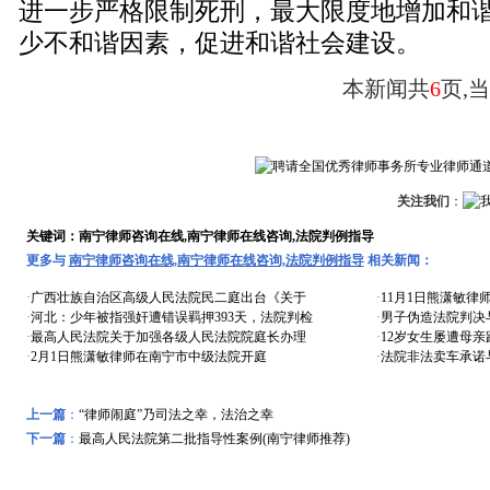
进一步严格限制死刑，最大限度地增加和
少不和谐因素，促进和谐社会建设。
本新闻共
6
页,
关注我们
：
关键词：南宁律师咨询在线,南宁律师在线咨询,法院判例指导
更多与
南宁律师咨询在线,南宁律师在线咨询,法院判例指导
相关新闻：
·
广西壮族自治区高级人民法院民二庭出台《关于
·
11月1日熊潇敏律
·
河北：少年被指强奸遭错误羁押393天，法院判检
·
男子伪造法院判决
·
最高人民法院关于加强各级人民法院院庭长办理
·
12岁女生屡遭母亲
·
2月1日熊潇敏律师在南宁市中级法院开庭
·
法院非法卖车承诺
上一篇
：
“律师闹庭”乃司法之幸，法治之幸
下一篇
：
最高人民法院第二批指导性案例(南宁律师推荐)
远东风采
特色专题