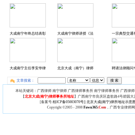
大成南宁年终总结表彰
大成南宁律师讲授《法
一宗典型交通
大成南宁主任李安华律
北京大成（南宁）律师
聘请法律顾问专
文章搜索：
本站关键词：广西律师 南宁律师 广西律师事务所 南宁律师事务所 广西律师
【
北京大成(南宁)律师事务所地址
】广西
南宁市良庆区盘歌路4号碧园大厦
[备案号:
桂ICP备05003070号
]|
北京大成(南宁)律所地址示意
Copyright ©2005 - 2008
Fawu365
.Com
，广西专业律师网,广西