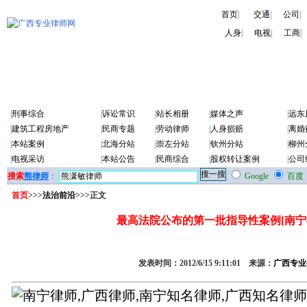
首页
|
交通
|
公司
|
人身
|
电视
|
工商
|
|
刑事综合
|
诉讼常识
|
站长相册
|
媒体之声
|
远东
|
建筑工程房地产
|
民商专题
|
劳动律师
|
人身损赔
|
离婚
|
本站案例
|
北海分站
|
崇左分站
|
钦州分站
|
柳州
|
电视采访
|
本站公告
|
民商综合
|
股权转让案例
|
公司
搜索
熊律师
：
Google
百度
首页
>>>
法治前沿
>>>正文
最高法院公布的第一批指导性案例[南宁
发表时间：2012/6/15 9:11:01 来源：
广西专业