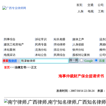
首页
|
交通
|
公司
|
人身
|
电视
|
工商
|
|
刑事综合
|
诉讼常识
|
站长相册
|
媒体之声
|
远东
|
建筑工程房地产
|
民商专题
|
劳动律师
|
人身损赔
|
离婚
|
本站案例
|
北海分站
|
崇左分站
|
钦州分站
|
柳州
|
电视采访
|
本站公告
|
民商综合
|
股权转让案例
|
公司
搜索
熊律师
：
Google
百度
首页
>>>
法律文书
>>>正文
海事仲裁财产保全提请求书
发表时间：2007/10/14 22:58:24 来源：