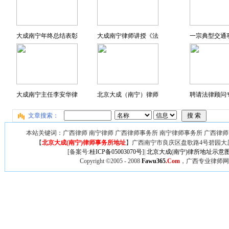
大成南宁年终总结表彰
大成南宁律师讲授《法
一宗典型交通
大成南宁主任李安华律
北京大成（南宁）律师
聘请法律顾问专
文章搜索：
本站关键词：广西律师 南宁律师 广西律师事务所 南宁律师事务所 广西律师
【
北京大成(南宁)律师事务所地址
】广西
南宁市良庆区盘歌路4号碧园大厦
[备案号:
桂ICP备05003070号
]|
北京大成(南宁)律所地址示意
Copyright ©2005 - 2008
Fawu365
.Com
，广西专业律师网,广西