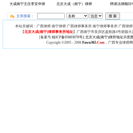
大成南宁主任李安华律
北京大成（南宁）律师
聘请法律顾问专
文章搜索：
本站关键词：广西律师 南宁律师 广西律师事务所 南宁律师事务所 广西律师
【
北京大成(南宁)律师事务所地址
】广西
南宁市良庆区盘歌路4号碧园大厦
[备案号:
桂ICP备05003070号
]|
北京大成(南宁)律所地址示意
Copyright ©2005 - 2008
Fawu365
.Com
，广西专业律师网,广西