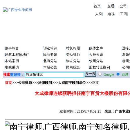
首页
|
交通
|
公司
|
人身
|
电视
|
工商
|
|
刑事综合
|
诉讼常识
|
站长相册
|
媒体之声
|
远东
|
建筑工程房地产
|
民商专题
|
劳动律师
|
人身损赔
|
离婚
|
本站案例
|
北海分站
|
崇左分站
|
钦州分站
|
柳州
|
电视采访
|
本站公告
|
民商综合
|
股权转让案例
|
公司
搜索
熊律师
：
Google
百度
首页
>>>
公司律师
>>>
法律顾问
>>>
大成南宁顾问单位
>>>正文
大成律师连续获聘担任南宁百货大楼股份有限
发表时间：2015/7/7 8:52:21 来源：
广西专业