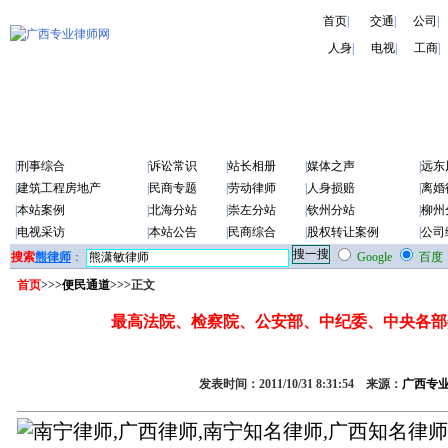
首页
|
交通
|
公司
|
人身
|
电视
|
工商
|
|
刑事综合
|
诉讼常识
|
站长相册
|
媒体之声
|
远东
|
建筑工程房地产
|
民商专题
|
劳动律师
|
人身损赔
|
离婚
|
本站案例
|
北海分站
|
崇左分站
|
钦州分站
|
柳州
|
电视采访
|
本站公告
|
民商综合
|
股权转让案例
|
公司
搜索
熊律师
：
Google
百度
首页
>>>
便民通道
>>>正文
最高法院、检察院、公安部、中纪委、中央各部
发表时间：2011/10/31 8:31:54 来源：
广西专