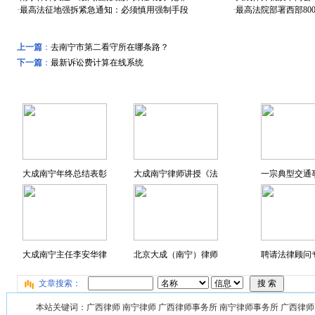
·
最高法征地强拆紧急通知：必须慎用强制手段
·
最高法院部署西部80
上一篇
：
去南宁市第二看守所在哪条路？
下一篇
：
最新诉讼费计算在线系统
远东风采
特色专题
大成南宁年终总结表彰
大成南宁律师讲授《法
一宗典型交通
大成南宁主任李安华律
北京大成（南宁）律师
聘请法律顾问专
文章搜索：
本站关键词：广西律师 南宁律师 广西律师事务所 南宁律师事务所 广西律师