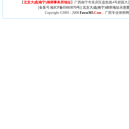
【
北京大成(南宁)律师事务所地址
】广西
南宁市良庆区盘歌路4号碧园大厦
[备案号:
桂ICP备05003070号
]|
北京大成(南宁)律所地址示意
Copyright ©2005 - 2008
Fawu365
.Com
，广西专业律师网,广西