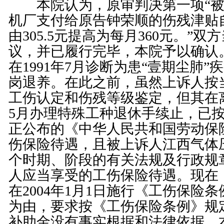
本院认为，原审判决第一项“被
机厂支付给原告钟荣顺的伤残津贴自2
由305.5元提高为每月360元。”
议，并已履行完毕，本院予以确认
在1991年7月诊断为患“壹期尘肺”疾
岗退养。在此之前，虽然上诉人按
工伤认定和伤残等级鉴定，但其在离
5月办理特殊工种退休手续止，已按1
正公布的《
中华人民共和国劳动保
伤保险待遇，且被上诉人江西气体
个时期、阶段的有关法规及行政规
人应当享受的工伤保险待遇。现在
在2004年1月1日施行《
工伤保险条
为由，要求按《
工伤保险条例
》规
补助金没有事实根据和法律依据，