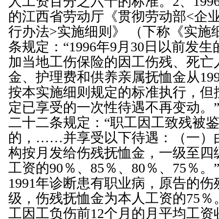
人工资百分之六十的标准。2、1996
的江西省劳动厅《贯彻劳动部<
企
行办法
>实施细则》 （下称《实施
条规定：“1996年9月30日以前发
加当地工伤保险的因工伤残、死亡
金、护理费和供养亲属抚恤金从199
按本实施细则规定的标准执行，但
定已享受的一次性待遇不再变动。
二十二条规定：“职工因工致残被
的，……并享受以下待遇：（一）
构按月发给伤残抚恤金，一级至四
工资的90％、85％、80％、75％
1991年诊断患有职业病，原告的
级，伤残抚恤金为本人工资的75％
工因工负伤前12个月的月平均工资收