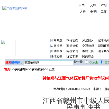
首页
|
交通
|
公司
|
人身
|
电视
|
工商
|
|
民商专题
|
本站动态
|
风景照片
|
记者联
|
人身损赔
|
离婚律师
|
交通律师
|
新闻夜
|
赔偿标准
|
电视采访
|
本站公告
|
远东风
|
法律文书
|
诉讼常识
|
民商综合
搜索
熊律师
：
Google
百
首页
>>>
劳动律师
>>>
劳动案例
>>>正文
钟荣顺与江西气体压缩机厂劳动争议纠
发表时间：2008-10-7 8:50:23 来源： 
江西省赣州市中级人
民事判决书