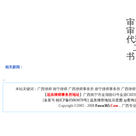
审
审
代
书
相关新闻：
本站关键词：广西律师 南宁律师 广西律师事务所 南宁律师事务所 广西律师
【
远东律师事务所地址
】广西
南宁市金湖路63号金源CBD
[备案号:
桂ICP备05003070号
]|
远东律所地址示意图
|
ip查询
|
Copyright ©2005 - 2008
Fawu365
.Com
，广西专业律师