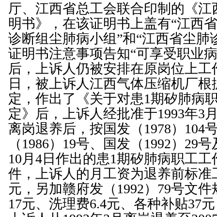
厅、江西省总工会联合印制的《江
明书》，在该证明书上盖有“江西
诊断组尘肺病小组”和“江西省尘肺
证明书注意事项告知“可享受职业病
后，上诉人仍被安排在原岗位上工作。
日，被上诉人江西气体压缩机厂根
定，作出了《关于对患1期矽肺病
定》后，上诉人经批准于1993年3
离岗退养后，按国发（1978）104
（1986）19号、国发（1992）29
10月4日作出的患1期矽肺病职工
件，上诉人的月工资为退养前标准工资
元，另加赣府发（1992）79号文件
17元、洗理费6.4元、各种补贴37元，