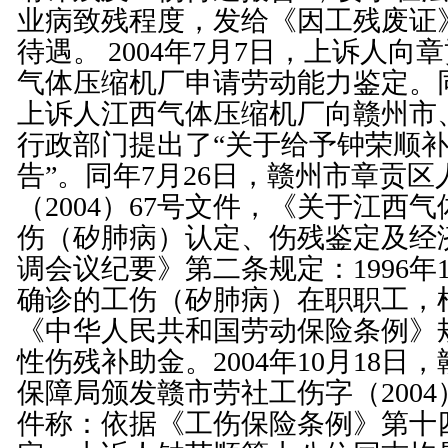
业病致残程度，发给《因工残废证
待遇。 2004年7月7日，上诉人
气体压缩机厂申请劳动能力鉴定。同
上诉人江西气体压缩机厂向赣州市
行政部门提出了“关于给予钟荣顺
告”。同年7月26日，赣州市章贡
（2004）67号文件，《关于江西
伤（矽肺病）认定、伤残鉴定及经
调会议纪要》第二条规定：1996年
确诊的工伤（矽肺病）在职职工，根
《
中华人民共和国劳动保险条例
》
性伤残补助金。2004年10月18日
保障局颁发赣市劳社工伤字（2004
件称：依据《
工伤保险条例
》第
十