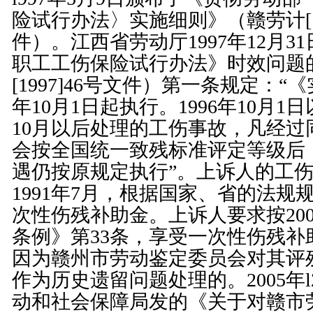
险试行办法
〉实施细则》（赣劳计[19
件）。江西省劳动厅1997年12月3
职工工伤保险试行办法
》时效问题
[1997]46号文件）第
一条
规定：“《
年10月1日起执行。1996年10月1日
10月以后处理的工伤事故，凡经过
会按全国统一致残标准评定等级后
遇仍按原规定执行”。上诉人的工
1991年7月，根据国家、省的法规
次性伤残补助金。上诉人要求按200
条例
》第
33条
，享受一次性伤残补
因为赣州市劳动鉴定委员会对其评
作为历史遗留问题处理的。2005年l
动和社会保障局发的《关于对赣市劳保