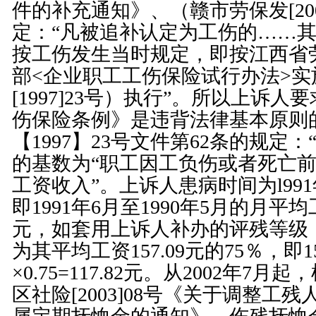
件的补充通知》、（赣市劳保发[200
定：“凡被追补认定为工伤的……
按工伤发生当时规定，即按江西省
部<
企业职工工伤保险试行办法
>
[1997]23号）执行”。所以上诉人要
伤保险条例
》是违背法律基本原则
【1997】23号文件第62条的规定
的基数为“职工因工负伤或者死亡前
工资收入”。上诉人患病时间为l99
即1991年6月至1990年5月的月平均
元，如套用上诉人补办的评残等级
为其平均工资157.09元的75％，即15
×0.75=117.82元。从2002年7
区社险[2003]08号《关于调整工