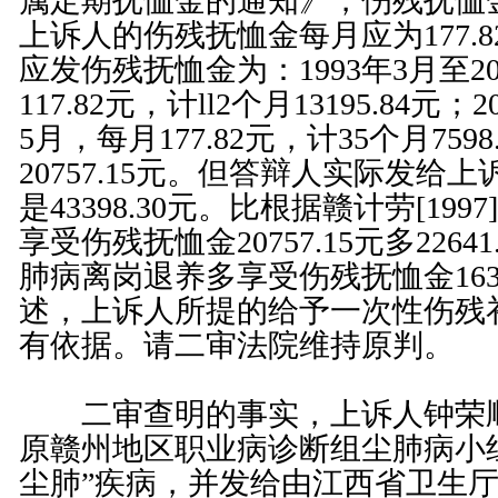
属定期抚恤金的通知》，伤残抚恤金
上诉人的伤残抚恤金每月应为177.
应发伤残抚恤金为：1993年3月至2
117.82元，计ll2个月13195.84元；
5月，每月177.82元，计35个月759
20757.15元。但答辩人实际发给
是43398.30元。比根据赣计劳[199
享受伤残抚恤金20757.15元多2264
肺病离岗退养多享受伤残抚恤金1639
述，上诉人所提的给予一次性伤残
有依据。请二审法院维持原判。
二审查明的事实，上诉人钟荣顺于
原赣州地区职业病诊断组尘肺病小
尘肺”疾病，并发给由江西省卫生