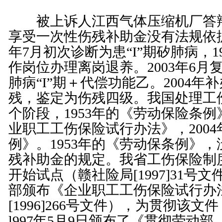
被上诉人江西气体压缩机厂答辩
享受一次性伤残补助金没有法规依据
年7月初次诊断为患“I”期矽肺病，1
作岗位办理离岗退养。2003年6月
肺病“I”期＋代偿功能乙。2004年
残，鉴定为伤残四级。我国处理工
个阶段，1953年的《
劳动保险条例
业职工工伤保险试行办法
》，200
例
》。1953年的《劳动保条例》
残补助金的规定。我省工伤保险制度
开始试点（赣社险局[1997]31号文
部颁布《
企业职工工伤保险试行办
[1996]266号文件），为贯彻该
l997年5月9日颁布了《贯彻劳动部