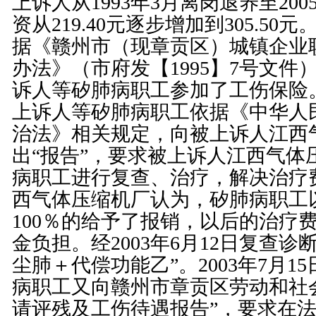
上诉人从1993年3月离岗退养至20
资从219.40元逐步增加到305.50元
据《赣州市（现章贡区）城镇企业
办法》（市府发【1995】7号文件
诉人等矽肺病职工参加了工伤保险。2
上诉人等矽肺病职工依据《
中华人
治法
》相关规定，向被上诉人江西
出“报告”，要求被上诉人江西气体
病职工进行复查、治疗，解决治疗
西气体压缩机厂认为，矽肺病职工
100％的给予了报销，以后的治疗
金负担。经2003年6月12日复查诊
尘肺＋代偿功能乙”。2003年7月1
病职工又向赣州市章贡区劳动和社
请评残及工伤待遇报告”，要求在