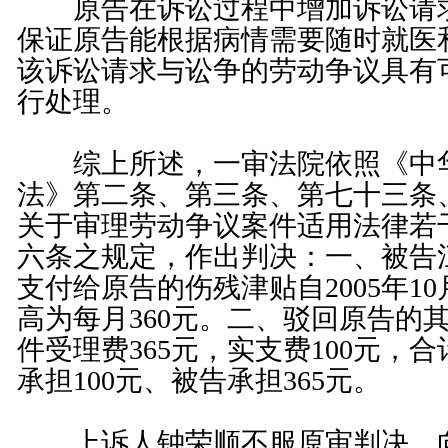
原告在诉讼过程中增加诉讼请求
保证原告能根据病情需要随时就医
该诉讼请求与讼争的劳动争议具有
行处理。
综上所述，一审法院依照《
中
法
》第
二条
、第
三条
、第
七十三条
关于审理劳动争议案件适用法律若
六条
之规定，作出判决：一、被告
支付给原告的伤残津贴自2005年10月
高为每月360元。二、驳回原告的
件受理费365元，实支费100元，合
承担100元、被告承担365元。
上诉人钟荣顺不服原审判决，