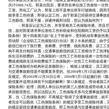
机对事故负主要责任，并按《道路交通事故处理办法》全额赔
共计
5988.74
元。郭某出院后，要求所在单位按工伤发给一次性
工资。而化工厂认为，郭某上班不是单位班车行驶路线，因而
能享受工伤待遇；即使认定工伤，由于郭某已经获得交通事故
工伤赔偿。郭某不服，诉诸仲裁和法院，您认为该如何判？
：郭某应认定为工伤，并享受相关工伤保险待遇。而且
偿，故对郭某请求单位发给工伤补助金和住院期间工资仍予以
险条例》第十四条第六款
“
在上下班途中，受到机动车事故伤害
劳动部《企业职工工伤保险试行办法》第２８条的规定，由于
赔偿已给付了医疗费、丧葬费、护理费、残疾用具费、误工工
构不再支付相应待遇（交通事故赔偿的误工工资相当于工伤津
疾生活补助费的，工伤保险的一次性工亡补助金或者一次性伤
费或者残疾生活补助费低于工伤保险的一次性工亡补助金或者
者工伤保险经办机构补足差额部分）。根据上述规定，员工因
与交通事故赔偿是不能重复享受的。但
2004
年
1
月
1
日
起施行的
应规定。而
2003
年
12
月
26
日
公布，
2004
年
5
月
1
日
起施行的《最
赔偿案件适用法律若干问题的解释》第
12
条规定，劳动者因工
保险条例》处理；因用人单位以外的第三人侵权造成劳动者人
承担赔偿责任。所以法院认为，工伤保险关系与交通事故损害
系，当《工伤保险条例》不再规定
“
取得了交通事故赔偿，就不
者完全可以既依《工伤保险条例》的规定享受工伤保险待遇，
的规定获得交通事故损害赔偿。即工伤待遇与交通事故赔偿可