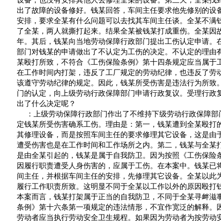
设备，也没有安排其他人去修理全某的设备。第三天，全某找
出了故障的设备修好。钱某回答，车间主任要求他先修别的设
安排，要求全某有什么问题可以去找其车间主任谈。全某不满
了全某，两人就撕打起来。结果全某被钱某打成重伤。全某因
年。其后，钱某向当地劳动保障行政部门提出工伤认定申请。
部门对钱某的申请做出了不认定为工伤的决定。不认定的理由
某殴打所致，不符合《工伤保险条例》第十四条规定应当属于
在工作时间内打架，违反了工厂规定的劳动纪律，也违反了劳
该遵守劳动纪律的规定。因此，钱某所受伤害是违法行为所致
门的认定，向上级劳动行政保障部门申请行政复议。受理行政
出了什么决定呢？
：上级劳动保障行政部门作出了不维持下级劳动行政保障部
定钱某所受伤害确系工伤。理由是：第一，钱某遭到全某殴打
其修理设备，而是按照车间主任的要求修理其它设备，这是由
遭受伤害也是在工作时间和工作场所之内。第二，钱某与全某
是由全某引起的，钱某是属于自我防卫。因为按照《工伤保险
因履行职责遭受人身伤害的，应属于工伤。在本案中。钱某已
间主任，并根据车间主任的安排，先修理其它设备。全某以此
履行工作职责所致。这明显不同于全某以工作以外的原因殴打
本案而言，钱某打架属于正当的自我防卫，不同于全某寻衅滋
条例》第十六条第一项规定的违法情形，不宜作宽泛的解释。
劳动者应当执行劳动安全卫生规程。如果因为劳动者为按劳动