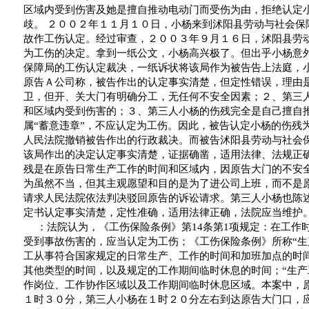
区域内受到伤害及她是擅自推动电动门而受伤为由，拒绝认定
歧。
２００２年１１月１０日，小杨来到沭阳县劳动与社会保
故作工伤认定。经过审查，２００３年９月１６日，沭阳县劳
为工伤的决定。拿到一纸公文，小杨高兴极了。但出乎小杨意
保障局的工伤认定裁决，一纸诉状将该局作为被告告上法庭，
原告Ａ公司称，被告作出的认定事实清楚，但定性错误，理由
卫，但开、关大门有明确分工，无任何不安全因素；２、第三
和区域内受到伤害的；３、第三人小杨的伤残完全是自己擅自
属
“
蓄意违章
”
，不应认定为工伤。因此，被告认定小杨的伤残
人民法院撤销被告作出的行政裁决。而被告沭阳县劳动与社会
该局作出的决定认定事实清楚，证据确凿，适用法律、法规正
残是在原告日常生产工作的时间和区域内，因原告大门的不安
为虽然不当，但其主观愿望和目的是为了进公司上班，而不是
请求人民法院依法判决驳回原告的诉讼请求。第三人小杨也陈
定书认定事实清楚，定性准确，适用法律正确，法院应当维护
：法院认为，《工伤保险条例》第
14
条第
1
项规定：在工作
受到事故伤害的，应当认定为工伤；《工伤保险条例》所称
“
生
工从事符合国家规定的日常生产、工作的时间和加班加点的时
其他类型的时间，以及规定的工作期间临时休息的时间；
“
生产
作岗位、工作协作区域以及工作期间临时休息区域。本案中，
１时３０分，第三人小杨在１时２０分左右到达原告大门口，