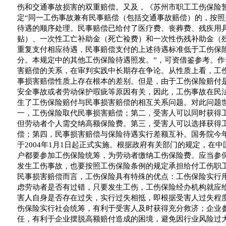
伤和交通事故损害的双重赔偿。又及，《苏州市职工工伤保险
定
“
同一工伤事故兼有民事赔偿（包括交通事故赔偿）的，按照
待遇的顺序处理。民事赔偿已给付了医疗费、丧葬费、残疾用
贴）、一次性工亡补助金（死亡裣费）和一次性伤残补助金（
重复支付相应待遇，民事赔偿支付的上述待遇标准低于工伤保
分。本规定中的其他工伤保险待遇照发。
”
，可资借鉴参考。作
害赔偿的关系，在审判实践中长期存在争论。从性质上看，工
事损害赔偿性质上存在根本的差别。但是，由于工伤保险赔付
安全事故或者劳动保护瑕疵等原因有关，因此，工伤事故在民
生了工伤保险赔付与民事损害赔偿的相互关系问题。对此问题
一，工伤保险取代民事损害赔偿；第二，受害人可以同时获得
但劳动者个人需交纳高额保险费。第三，受害人可以选择获得
偿；第四，民事损害赔偿与保险待遇实行差额互补。国务院今
于
2004
年
1
月
1
日
起正式实施。根据政府有关部门的规定，在中
户都要参加工伤保险统筹，为劳动者缴纳工伤保险费。应当参
发生工伤事故，也要按照工伤保险条例的规定承担给付工伤职
民事损害赔偿而言，工伤保险具有特殊的优点：工伤保险实行
虑劳动者是否有过错，只要发生工伤，工伤保险经办机构就应
害人自身是否存在过失，实行过失相抵，即根据受害人过失程
伤保险实行社会统筹，有利于受害人及时获得充分救济；企业
任，有利于企业摆脱高额赔付造成的困境，避免因行业风险过