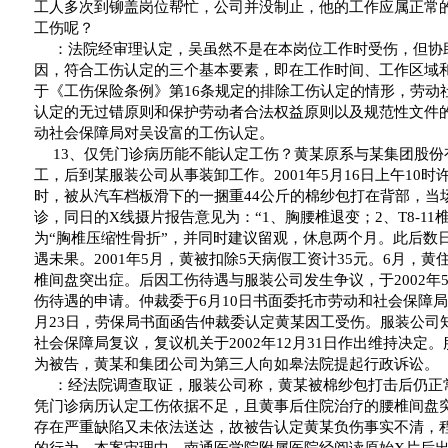
工人多次到铆盖岗位帮忙，公司并没制止，他的工作应属正常
工伤呢？
：法院经审理认定，吴虽然不是在本岗位工作时受伤，但协
因，符合工伤认定的三个基本要素，即在工作时间、工作区域
于《工伤保险条例》第
16
条规定的排除工伤认定的情形，劳动
认定的无过错原则和保护劳动者合法权益原则以及规范性文件
动社会保障局对吴设富的工伤认定。
13
、仅凭门诊病历能不能认定工伤？黄某原系与某集团股份
工，后到某服装公司从事装卸工作。
2001
年
5
月
16
日
上午
10
时
时，被从汽车档板滑下的一捆重
44
公斤的棉纱包打在背部，当
诊，同日的
X
线摄片报告意见为：
“1
、胸腰椎退变；
2
、
T8-11
为
“
胸椎压缩性骨折
”
，并同时建议留观，休息两个月。此后数
遇未果。
2001
年
5
月，黄被扣除
5
天病假工资计
35
元。
6
月，黄
椎间盘突出症。后因工伤待遇与服装公司发生争议，于
2002
年
伤待遇的申请。仲裁委于
6
月
10
日
书面委托市劳动和社会保障局
月
23
日
，劳保局书面函告仲裁委认定黄某因工受伤。服装公司
社会保障局复议，复议机关于
2002
年
12
月
31
日
作出维持决定。
为被告，黄某和集团公司为第三人向如皋法院提起行政诉讼。
：经法院调查取证，服装公司称，黄某被棉纱包打击后仍正
凭门诊病历认定工伤依据不足，且黄事后住院治疗的腰椎间盘
存在严重缺陷又未依法送达，故被告认定黄某负伤事实不清，