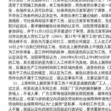
非作业区，并无道路可行，汪发军进入此处的目的是什么？（
4
违背了文明施工的条例，本工地有厕所，而伤者所出事之处一
实，在场作业人员可以作证。社保局也向汪发军进行了调查，
不符合工伤条件的认定决定书。本想出来打工赚点钱的，却落
身残疾，可社保局却说不属于工伤，这让汪发军有苦难言。无
院讨起说法，要求撤销被告社保局的认定书。法院受理该案后
参加诉讼，并于
11
月
13
日
公开开庭进行了审理。原告汪发军诉
日
作出的龙人劳社工认字（
2003
）第
21
号
“
不属于工伤
”
的工伤
用法律不当，原告为万厦公司打工，按照公司规定，工人在工
10
日
上午
7
点前
已经到达工地，但在去上厕所的路上不慎跌入基
为工作作准备，是工作时间的延伸，因此该伤应认定为工伤。
认定决定书。法院审理后认为，
2003
年
6
月
10
日
上午
6
时
50
分
许
的工地，其主观目的是为第三人工作而不为其他。因去上厕所
伤，应属在生产工作的时间和工作区域内受伤，该受伤符合《
项关于工伤认定的规定，应认定为工伤。被告以原告在上班前
而作出的不属于工伤的认定，该认定事实不清，主要证据不足
11
、上班时间上厕所算不算工伤？何某是成都四通厂工人，
过之后，何某在进入车间之前，到该厂厂区内的厕所解便，几
所地上，不省人事。厂方立即将他送到附近医院抢救，最终何
性质认定，何某
70
岁的老父向武侯区劳动和社会保障局申请伤
劳动和社会保障局均认为
“
上厕所
”
是私事，与本职工作无关，
人不服，就该认定向武侯区法院提起行政诉讼，要求重新作出