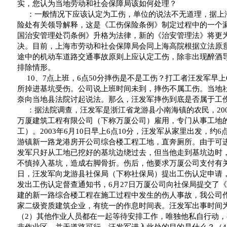
实，您认为当地劳动和社会保障局该如何处理？
：一般情况下应该认定为工伤，单位的说法不无道理，据上
险处有关领导解释，这是《工伤保险条例》制定过程中的一个
国治安管理处罚条例》升格为法律，新的《治安管理法》将更
决。目前，上海市劳动和社会保障局会同上海高院根据立法原
途中的机动车道路交通事故原则上应认定工伤，除非出现醉酒导
排除情形。
10
、
7
点上班，
6
点
50
分摔伤是不是工伤？打工者汪发军早上
所掉进基坑受伤。公司说上班时间未到，摔伤不属工伤。当地
奈向当地县法院讨起说法。那么，汪发军摔伤到底是否属于工
：据法院调查，汪发军是浙江省龙游县小南海镇的农民，
20
万厦建筑工程有限公司（下称万厦公司）雇用，专门从事工地
工）。
2003
年
6
月
10
日
早上
6
点
10
分
，汪发军从家里出发，约
6
游镇新一路龙港房开公司综合楼工程工地，直奔厕所。由于可
发军只好从工地已挖好的基坑边绕过去，但当他走到基坑边时
不慎掉入基坑，造成右脚骨折。伤后，他要求万厦公司支付有
日
，汪发军向龙游县社保局（下称社保局）提出工伤认定申请
发出工伤认定督查通知书，
6
月
27
日
万厦公司向社保局提交了《
建的新一路综合楼工程在施工过程中发生的伤人事故，我公司
家二级资质建筑企业，有统一的作息时间表。汪发军出事时间
（
2
）其他作业人员都在一起等待安排工作，唯独他私自行动，