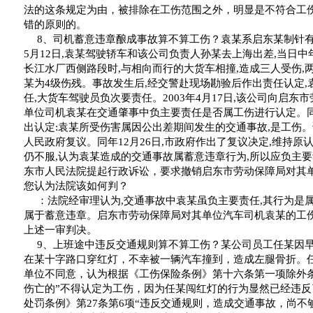
法的这条规定为由，被排除在工伤范围之外，明显是不符合工
错的原则的。
8
、司机蓄意违章酿成事故算不算工伤？袁某系启东某制针
5
月
12
日
,
袁某驾驶轿车和该公司负责人孙某去上海出差
,
当日中
长江水厂西侧路段时
,
与相向而行的大货车相撞
,
造成三人受伤
,
某为
4
级伤残。事故发生后
,
经交警赴现场勘验后作出责任认定
,
任
,
大货车驾驶员负次要责任。
2003
年
4
月
17
日
,
该公司向启东市
单位司机袁某在交通肇事中负主要责任是否属工伤进行认定。
出认定
:
袁某所受伤害属因公出差期间发生的交通事故
,
是工伤。
人民政府复议。同年
12
月
26
日
,
市政府作出了复议决定
,
维持原
仍不服
,
认为袁某造成的交通事故属蓄意违章行为
,
所以应负主要
东市人民法院提起行政诉讼，要求撤销启东市劳动保障局对其
您认为法院该如何判？
：法院经审理认为
,
交通事故中袁某虽负主要责任
,
其行为是
属于蓄意违章。启东市劳动保障局对其单位汽车司机袁某的工
上述一审判决。
9
、上班途中违反交通规则算不算工伤？某公司员工任某因
在某十字路口穿红灯，不幸被一辆汽车撞到，造成左腿骨折。
单位不同意，认为根据《工伤保险条例》第十六条第一项除外
伤亡的
”
不得认定为工伤，因为任某闯红灯的行为显然已经违反
处罚条例》第
27
条第
6
项
“
违反交通规则，造成交通事故，尚不