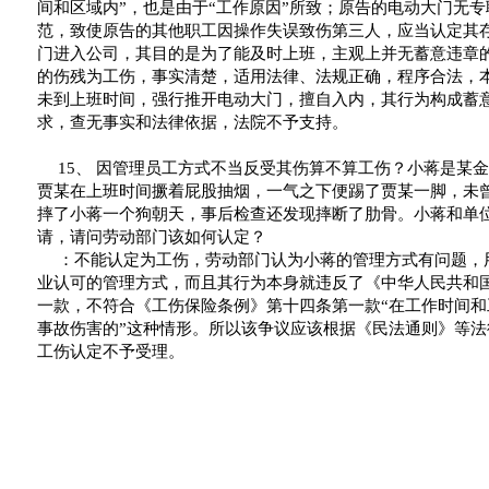
间和区域内
”
，也是由于
“
工作原因
”
所致；原告的电动大门无专
范，致使原告的其他职工因操作失误致伤第三人，应当认定其
门进入公司，其目的是为了能及时上班，主观上并无蓄意违章
的伤残为工伤，事实清楚，适用法律、法规正确，程序合法，
未到上班时间，强行推开电动大门，擅自入内，其行为构成蓄
求，查无事实和法律依据，法院不予支持。
15
、
因管理员工方式不当反受其伤算不算工伤？小蒋是某金
贾某在上班时间撅着屁股抽烟，一气之下便踢了贾某一脚，未
摔了小蒋一个狗朝天，事后检查还发现摔断了肋骨。小蒋和单
请，请问劳动部门该如何认定？
：不能认定为工伤，劳动部门认为小蒋的管理方式有问题，
业认可的管理方式，而且其行为本身就违反了《中华人民共和
一款，不符合《工伤保险条例》第十四条第一款
“
在工作时间和
事故伤害的
”
这种情形。所以该争议应该根据《民法通则》等法
工伤认定不予受理。