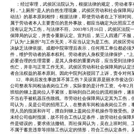
：经过审理，武侯区法院认为，根据法律的规定，劳动者享
利，
“
上厕所
”
是人的自然生理现象，武侯区劳动和社会保障局
动法》的基本原则相悖；根据法律，即使劳动者在上下班时间
属于劳动者本人主要责任的意外事故，都应当确定为比照应工
没有认定为工伤，与法律不符。
2003
年
5
月
16
日
，武侯区法院
保障局的认定，并责令重新认定。宣判后，第三人四通厂不服
厂认为
“
上厕所
”
与工作无关，不应当认定为是工伤。武侯区劳
决缺乏法律依据。成都中院审理后表示，任何用工单位都必须
件，维护劳动者的基本权利。劳动者的人身权受法律保护，
“
上
必要合理的生理需要，是其人身权的重要内容，应当受到法律
伤亡，并非与正常工作无关。武侯区劳动和社会保障局的认定
者合法权益的基本原则。因此中院判决驳回了上诉，责令对何
12
、串岗后发生事故算不算工伤？吴设富原是丽水市俊达仪
公司整表车间检油表岗位工作，实际拿的是计件工资。今年
2
月
班组的铆上盖岗位人手紧张，影响到自己岗位的流程操作，遂
不当右手被机器压伤致残。市劳动社会保障局认定其为工伤，
司认为，吴是公司的招用工人，在整表车间检油表岗位工作，
理人员的指派和许可，擅自到铆上盖岗位开机操作导致受伤。
未经公司临时指派，故不符合工伤认定条件，故劳动社会保障
件是错误的，要求依法撤销。而社保局认为，吴在上班时间、
不属于蓄意违章等排除工伤认定的情形，符合工伤认定条件。