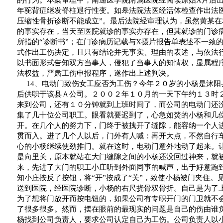
的行为。本案审理中，南通医学院附属医院经阅读原始
X
片后
年驼背症继发脊柱退行性变。如皋法院法医经活体检查作出法
压缩性骨折诊断不能成立
”
。最后法院经审理认为，虽然黄某在
的事实存在，当天至医院就诊的事实亦存在，但其就诊的门诊
所指的
“
诊断书
”
；在门诊病历记载与
X
摄片报告单表述不一致
式作出工伤决定，且只有结论并无事实、理由的表述，与依法
以书面形式告知双方当事人，侵犯了当事人的知情权，显属程
法权益，严肃工伤申报程序，遂作出上述判决。
14
、电动门致伤女工应否为工伤？今年２０岁的小杨是沭阳
后供职于该县Ａ公司。２００２年１０月的一天下午约１３时
来到公司，还有１０分钟就到上班时间了，而公司的电动门还
集了几十位公司职工。眼看就要迟到了，心急如焚的小杨和几
开。在几个人的努力下，门终于被拽开了缝隙，能容纳一个人
贯而入。进了几个人以后，门外有人喊：再开大点，不然自行
心的小杨继续使劲推门。就在这时，电动门意外地动了起来。
是向里关，原本就站在大门缝隙之间的小杨还没回过神来，就
来，先进了大门的职工小庄听到外面同事的喊声，出于好意跑
知小庄按反了按钮，将
“
开
”
按成了
“
关
”
，致使小杨被门夹住。
送到医院，经医院诊断，小杨的右尺挠骨双骨折。自己是为了
为了想将门放开而按电钮的，如果公司有专职开门的门卫就不
了很多很多。然而，摆在眼前的最现实的问题是自己的伤由谁
杨找到公司负责人，要求公司认定自己为工伤。公司负责人以