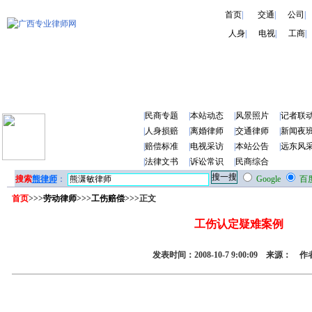
首页
|
交通
|
公司
|
人身
|
电视
|
工商
|
|
民商专题
|
本站动态
|
风景照片
|
记者联
|
人身损赔
|
离婚律师
|
交通律师
|
新闻夜
|
赔偿标准
|
电视采访
|
本站公告
|
远东风
|
法律文书
|
诉讼常识
|
民商综合
搜索
熊律师
：
Google
百
首页
>>>
劳动律师
>>>
工伤赔偿
>>>正文
工伤认定疑难案例
发表时间：2008-10-7 9:00:09 来源： 