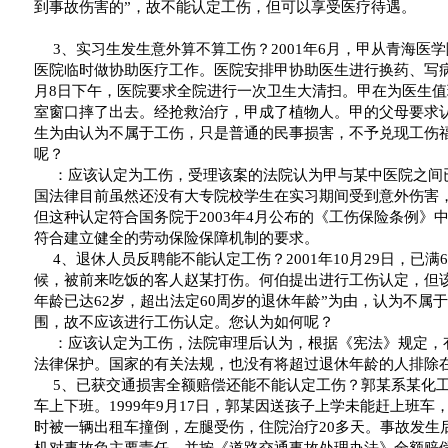
到事故伤害的
”
，故不能认定工伤，但可以享受医疗待遇。
3
、实习生发生意外算不算工伤？
2001
年
6
月，甲从青海医学
医院临时做协助医疗工作。医院安排甲协助医生进行换药、写
月
8
日
下午，医院要求全院进行一次卫生大清扫。甲在为医生值
室窗口摔了出去。经抢救治疗，甲成了植物人。甲的父母要求
生为由认为不属于工伤，只是普通的民事损害，不予兑现工伤
呢？
：应该认定为工伤，受理该案的法院认为甲与某中医院之间
国法律目前虽然还没有大专院校学生在实习期间受到意外伤害
但这种认定符合国务院于
2003
年
4
月公布的《工伤保险条例》
符合建立健全的劳动保险保障机制的要求。
4
、退休人员反聘能不能认定工伤？
2001
年
10
月
29
日
，已满
6
候，被前来吃饭的客人赵某打伤。何伯提出进行工伤认定，但
年龄已达
62
岁，超出法定
60
周岁的退休年龄
”
为由，认为不属于
围，故不应该进行工伤认定。您认为如何呢？
：应该认定为工伤，法院审理后认为，根据《宪法》规定，
法律保护。国家的有关法规，也没有将超过退休年龄的人排除
5
、已获交通损害全额赔偿还能不能认定工伤？郭某系某化
车上下班。
1999
年
9
月
17
日
，郭某因送孩子上学未能赶上班车
时被一辆出租车撞倒，左腿受伤，住院治疗
20
多天。事故发生