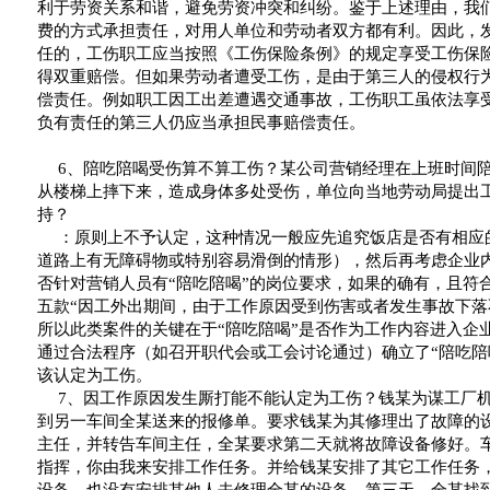
利于劳资关系和谐，避免劳资冲突和纠纷。鉴于上述理由，我
费的方式承担责任，对用人单位和劳动者双方都有利。因此，
任的，工伤职工应当按照《工伤保险条例》的规定享受工伤保
得双重赔偿。但如果劳动者遭受工伤，是由于第三人的侵权行
偿责任。例如职工因工出差遭遇交通事故，工伤职工虽依法享
负有责任的第三人仍应当承担民事赔偿责任。
6
、陪吃陪喝受伤算不算工伤？某公司营销经理在上班时间
从楼梯上摔下来，造成身体多处受伤，单位向当地劳动局提出
持？
：原则上不予认定，这种情况一般应先追究饭店是否有相应
道路上有无障碍物或特别容易滑倒的情形），然后再考虑企业
否针对营销人员有
“
陪吃陪喝
”
的岗位要求，如果的确有，且符
五款
“
因工外出期间，由于工作原因受到伤害或者发生事故下落
所以此类案件的关键在于
“
陪吃陪喝
”
是否作为工作内容进入企
通过合法程序（如召开职代会或工会讨论通过）确立了
“
陪吃陪
该认定为工伤。
7
、因工作原因发生厮打能不能认定为工伤？钱某为谋工厂
到另一车间全某送来的报修单。要求钱某为其修理出了故障的
主任，并转告车间主任，全某要求第二天就将故障设备修好。
指挥，你由我来安排工作任务。并给钱某安排了其它工作任务