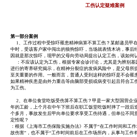
工伤认定疑难案例
第一部分案例
1
、工作过程中受惊吓罹患精神病算不算工伤？某邮递员甲
中时，受该客户家中闯出的狼狗惊吓，当场就表情木讷，事后
因就是那次惊吓，现甲的父母向劳动局提出认定工伤，该如何
：不应该认定为工伤，根据专家会诊讨论，尤其是为辨别基
进行的寄养研究揭示，在精神分裂症的发病风险中，是父母所
至关重要的作用。一般而言，普通人受到这样的惊吓是不会罹
如果精神疾患是由外力重击等由脑部受损或病变引起且符合工
为工伤。
2
、在单位食堂吃饭受伤算不算工伤？甲是一家大型国营企
年的工龄，上个月在中午下班后在职工饭堂吃饭时摔了一跤后
个多月，事故发生后甲向单位要求享受工伤待遇，但单位不同
定性呢？
：根据《上海市工伤保险实施办法》不属于
“
在工作时间和工作
故伤害
”
，也不属于
“
工作时间前后在工作场所内，从事与工作